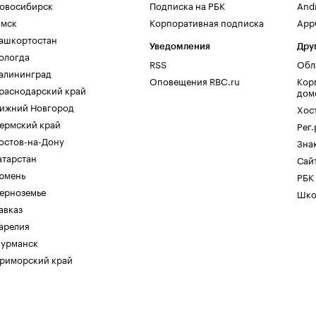
овосибирск
Подписка на РБК
And
мск
Корпоративная подписка
AppG
ашкортостан
Уведомления
Дру
ологда
RSS
Обл
алининград
Оповещения RBC.ru
Кор
раснодарский край
дом
ижний Новгород
Хос
ермский край
Рег
остов-на-Дону
Зна
атарстан
Сайт
юмень
РБК
ерноземье
Шко
авказ
арелия
урманск
риморский край