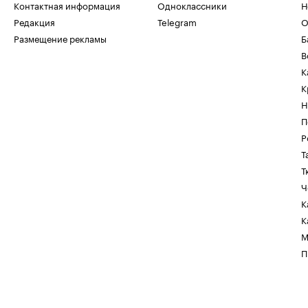
Контактная информация
Одноклассники
Н
Редакция
Telegram
О
Размещение рекламы
Б
В
К
К
Н
П
Р
Т
Т
Ч
К
К
М
П