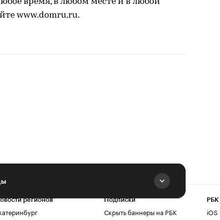
бое время, в любом месте и в любой
йте www.domru.ru.
ды
овости регионов
Подписки
РБК
катеринбург
Скрыть баннеры на РБК
iOS