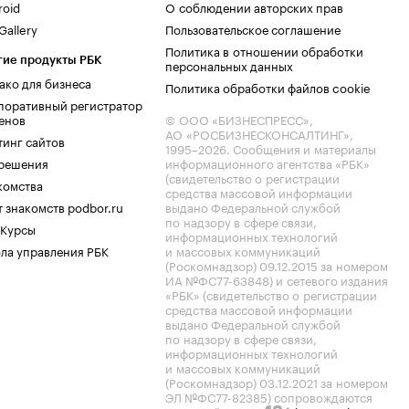
roid
О соблюдении авторских прав
allery
Пользовательское соглашение
Политика в отношении обработки
гие продукты РБК
персональных данных
ако для бизнеса
Политика обработки файлов cookie
поративный регистратор
енов
© ООО «БИЗНЕСПРЕСС»,
АО «РОСБИЗНЕСКОНСАЛТИНГ»,
тинг сайтов
1995–2026
. Сообщения и материалы
.решения
информационного агентства «РБК»
(свидетельство о регистрации
комства
средства массовой информации
 знакомств podbor.ru
выдано Федеральной службой
по надзору в сфере связи,
 Курсы
информационных технологий
ла управления РБК
и массовых коммуникаций
(Роскомнадзор) 09.12.2015 за номером
ИА №ФС77-63848) и сетевого издания
«РБК» (свидетельство о регистрации
средства массовой информации
выдано Федеральной службой
по надзору в сфере связи,
информационных технологий
и массовых коммуникаций
(Роскомнадзор) 03.12.2021 за номером
ЭЛ №ФС77-82385) сопровождаются