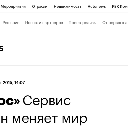
Мероприятия
Отрасли
Недвижимость
Autonews
РБК Ком
а управления РБК
РБК Образование
РБК Курсы
РБК Life
Т
Решение
Новости партнеров
Пресс-релизы
От первого л
Город
Стиль
Крипто
РБК Бизнес-среда
Дискуссионный к
Франшизы
Газета
Спецпроекты СПб
Конференции СПб
5
Политика
Экономика
Бизнес
Технологии и медиа
Фин
вг 2015, 14:07
Сервис
ос»
н меняет мир