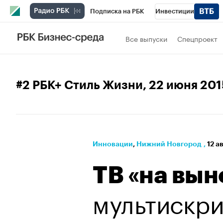
Подписка на РБК
Инвестиции
Телеканал
РБК Вино
Спорт
Школ
Все выпуски
Спецпроект
Визионеры
Национальные проекты
Исследования
Кредитные рейтинги
#2 РБК+ Стиль Жизни
, 22 июня 201
Спецпроекты
Проверка контрагентов
Рынок наличной валюты
Инновации
⁠,
Нижний Новгород
,
12 а
ТВ «на вын
мультискри