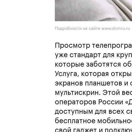
Подробности на сайте www.domru.ru
Просмотр телепрогра
уже стандарт для кру
которые заботятся об
Услуга, которая откры
экранов планшетов и 
мультискрин. Этой ве
операторов России «Д
доступным для всех с
бесплатное мобильное
свой гаджет и подклю