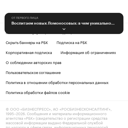
ОТ ПЕРВОГО ЛИЦА
Воспитаем новых Ломоносовых: в чем уникальность научного центра ННГУ?
Контактная информация
Редакция
Скрыть баннеры на РБК
Подписка на РБК
Корпоративная подписка
Информация об ограничениях
О соблюдении авторских прав
Пользовательское соглашение
Политика в отношении обработки персональных данных
Политика обработки файлов cookie
© ООО «БИЗНЕСПРЕСС», АО «РОСБИЗНЕСКОНСАЛТИНГ»,
1995–2026
. Сообщения и материалы информационного
агентства «РБК» (свидетельство о регистрации средства
массовой информации выдано Федеральной службой
по надзору в сфере связи, информационных технологий