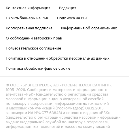
Контактная информация
Редакция
Скрыть баннеры на РБК
Подписка на РБК
Корпоративная подписка
Информация об ограничениях
О соблюдении авторских прав
Пользовательское соглашение
Политика в отношении обработки персональных данных
Политика обработки файлов cookie
© ООО «БИЗНЕСПРЕСС», АО «РОСБИЗНЕСКОНСАЛТИНГ»,
1995–2026
. Сообщения и материалы информационного
агентства «РБК» (свидетельство о регистрации средства
массовой информации выдано Федеральной службой
по надзору в сфере связи, информационных технологий
и массовых коммуникаций (Роскомнадзор) 09.12.2015
за номером ИА №ФС77-63848) и сетевого издания «РБК»
(свидетельство о регистрации средства массовой информации
выдано Федеральной службой по надзору в сфере связи,
информационных технологий и массовых коммуникаций