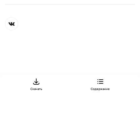
РЫНОЧНЫЙ РАСКЛАД
Auto news
Скачать
Содержание
Контактная информация
Редакция
Скрыть баннеры на РБК
Подписка на РБК
Корпоративная подписка
Информация об ограничениях
О соблюдении авторских прав
Пользовательское соглашение