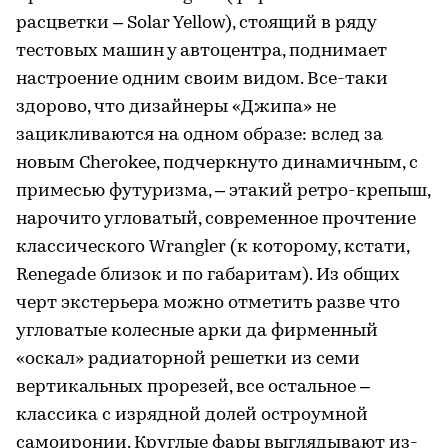
расцветки – Solar Yellow), стоящий в ряду
тестовых машин у автоцентра, поднимает
настроение одним своим видом. Все-таки
здорово, что дизайнеры «Джипа» не
зацикливаются на одном образе: вслед за
новым Cherokee, подчеркнуто динамичным, с
примесью футуризма, – этакий ретро-крепыш,
нарочито угловатый, современное прочтение
классического Wrangler (к которому, кстати,
Renegade близок и по габаритам). Из общих
черт экстерьера можно отметить разве что
угловатые колесные арки да фирменный
«оскал» радиаторной решетки из семи
вертикальных прорезей, все остальное –
классика с изрядной долей остроумной
самоиронии. Круглые фары выглядывают из-