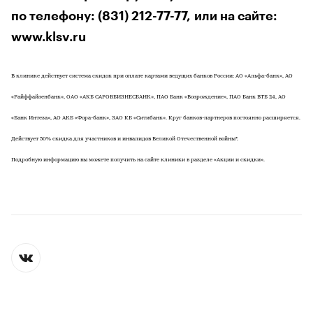
по телефону: (831) 212-77-77, или на сайте:
www.klsv.ru
В клинике действует система скидок при оплате картами ведущих банков России: АО «Альфа-банк», АО
«Райффайзенбанк», ОАО «АКБ САРОВБИЗНЕСБАНК», ПАО Банк «Возрождение», ПАО Банк ВТБ 24, АО
«Банк Интеза», АО АКБ «Фора-банк», ЗАО КБ «Ситибанк». Круг банков-партнеров постоянно расширяется.
Действует 50% скидка для участников и инвалидов Великой Отечественной войны*.
Подробную информацию вы можете получить на сайте клиники в разделе «Акции и скидки».