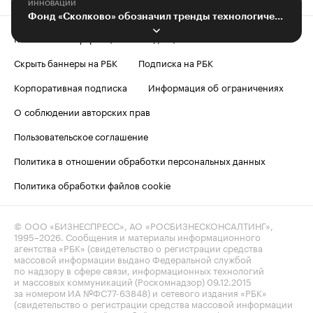
ИННОВАЦИИ
Фонд «Сколково» обозначил тренды технологического предпринимательства
Контактная информация
Редакция
Скрыть баннеры на РБК
Подписка на РБК
Корпоративная подписка
Информация об ограничениях
О соблюдении авторских прав
Пользовательское соглашение
Политика в отношении обработки персональных данных
Политика обработки файлов cookie
© ООО «БИЗНЕСПРЕСС», АО «РОСБИЗНЕСКОНСАЛТИНГ»,
1995–2026
. Сообщения и материалы информационного
агентства «РБК» (свидетельство о регистрации средства
массовой информации выдано Федеральной службой
по надзору в сфере связи, информационных технологий
и массовых коммуникаций (Роскомнадзор) 09.12.2015
за номером ИА №ФС77-63848) и сетевого издания «РБК»
(свидетельство о регистрации средства массовой информации