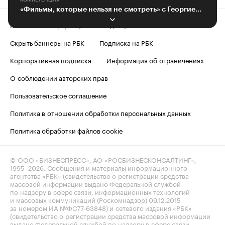
КОМПЕТЕНЦИЯ
«Фильмы, которые нельзя не смотреть» с Георгием Молокиным
Контактная информация
Редакция
Скрыть баннеры на РБК
Подписка на РБК
Корпоративная подписка
Информация об ограничениях
О соблюдении авторских прав
Пользовательское соглашение
Политика в отношении обработки персональных данных
Политика обработки файлов cookie
© ООО «БИЗНЕСПРЕСС», АО «РОСБИЗНЕСКОНСАЛТИНГ»,
1995–2026
. Сообщения и материалы информационного
агентства «РБК» (свидетельство о регистрации средства
массовой информации выдано Федеральной службой
по надзору в сфере связи, информационных технологий
и массовых коммуникаций (Роскомнадзор) 09.12.2015
за номером ИА №ФС77-63848) и сетевого издания «РБК»
(свидетельство о регистрации средства массовой информации
выдано Федеральной службой по надзору в сфере связи,