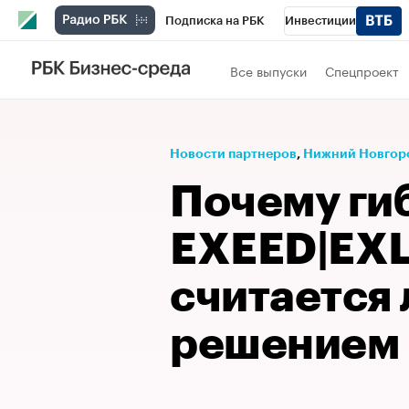
Подписка на РБК
Инвестиции
Телеканал
РБК Вино
Спорт
Школ
Все выпуски
Спецпроект
Визионеры
Национальные проекты
Исследования
Кредитные рейтинги
Новости партнеров
⁠,
Нижний Новгор
Спецпроекты
Проверка контрагентов
Почему ги
Рынок наличной валюты
EXEED|EX
считается
решением