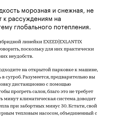
дкость морозная и снежная, не
т к рассуждениям на
тему глобального потепления.
гибридной линейки EXEED|EXLANTIX
говорить, поскольку для них практически
них неудобств.
подходите на открытой парковке к машине,
 в сугроб. Разумеется, предварительно вы
новку дистанционно с помощью
обы прогреть салон, благо это не требует
ять минут климатическая система доводит
епла при забортных минус 30. Кстати, свой
урным тепловым насосом, объединенный с