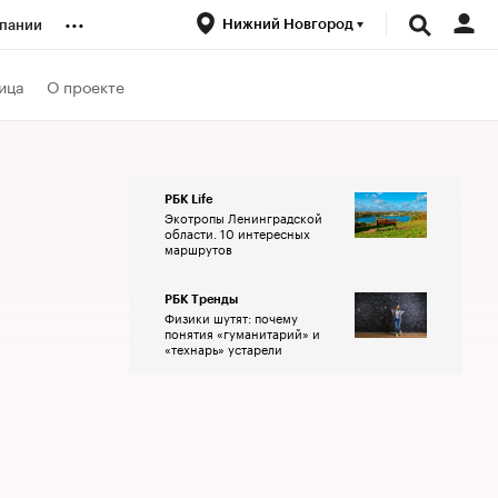
...
Нижний Новгород
пании
ренды
ица
О проекте
луб
РБК Life
Экотропы Ленинградской
ансы
области. 10 интересных
маршрутов
РБК Тренды
Физики шутят: почему
понятия «гуманитарий» и
«технарь» устарели