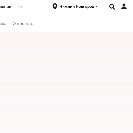
...
Нижний Новгород
пании
ренды
ица
О проекте
луб
ансы