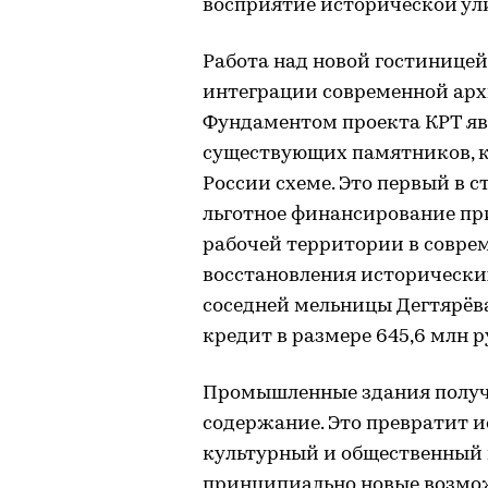
восприятие исторической ули
Работа над новой гостинице
интеграции современной арх
Фундаментом проекта КРТ яв
существующих памятников, к
России схеме. Это первый в с
льготное финансирование пр
рабочей территории в совре
восстановления историческ
соседней мельницы Дегтярёв
кредит в размере 645,6 млн р
Промышленные здания получа
содержание. Это превратит 
культурный и общественный ц
принципиально новые возможн