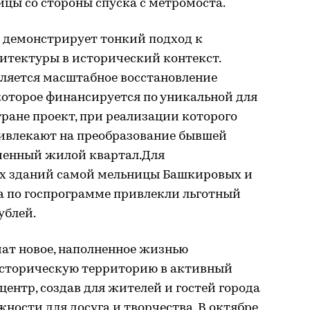
цы со стороны спуска с метромоста.
й демонстрирует тонкий подход к
итектуры в исторический контекст.
ляется масштабное восстановление
оторое финансируется по уникальной для
тране проект, при реализации которого
ивлекают на преобразование бывшей
менный жилой квартал.Для
их зданий самой мельницы Башкировых и
а по госпрограмме привлекли льготный
ублей.
т новое, наполненное жизнью
историческую территорию в активный
ентр, создав для жителей и гостей города
ости для досуга и творчества. В октябре