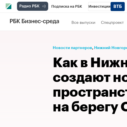
Подписка на РБК
Инвестиции
Телеканал
РБК Вино
Спорт
Школ
Все выпуски
Спецпроект
Визионеры
Национальные проекты
Исследования
Кредитные рейтинги
Новости партнеров
⁠,
Нижний Новгор
Спецпроекты
Проверка контрагентов
Как в Ниж
Рынок наличной валюты
создают н
пространс
на берегу 