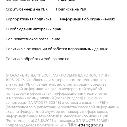
Скрыть баннеры на РБК
Подписка на РБК
Корпоративная подписка
Информация об ограничениях
О соблюдении авторских прав
Пользовательское соглашение
Политика в отношении обработки персональных данных
Политика обработки файлов cookie
© ООО «БИЗНЕСПРЕСС», АО «РОСБИЗНЕСКОНСАЛТИНГ»,
1995–2026
. Сообщения и материалы информационного
агентства «РБК» (свидетельство о регистрации средства
массовой информации выдано Федеральной службой
по надзору в сфере связи, информационных технологий
и массовых коммуникаций (Роскомнадзор) 09.12.2015
за номером ИА №ФС77-63848) и сетевого издания «РБК»
(свидетельство о регистрации средства массовой информации
выдано Федеральной службой по надзору в сфере связи,
информационных технологий и массовых коммуникаций
(Роскомнадзор) 03.12.2021 за номером ЭЛ №ФС77-82385)
сопровождаются пометкой «РБК».
letters@rbc.ru
18+