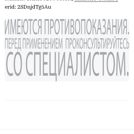
erid: 2SDnjdTg5Au