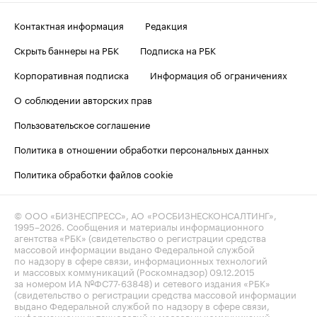
Контактная информация
Редакция
Скрыть баннеры на РБК
Подписка на РБК
Корпоративная подписка
Информация об ограничениях
О соблюдении авторских прав
Пользовательское соглашение
Политика в отношении обработки персональных данных
Политика обработки файлов cookie
© ООО «БИЗНЕСПРЕСС», АО «РОСБИЗНЕСКОНСАЛТИНГ»,
1995–2026
. Сообщения и материалы информационного
агентства «РБК» (свидетельство о регистрации средства
массовой информации выдано Федеральной службой
по надзору в сфере связи, информационных технологий
и массовых коммуникаций (Роскомнадзор) 09.12.2015
за номером ИА №ФС77-63848) и сетевого издания «РБК»
(свидетельство о регистрации средства массовой информации
выдано Федеральной службой по надзору в сфере связи,
информационных технологий и массовых коммуникаций