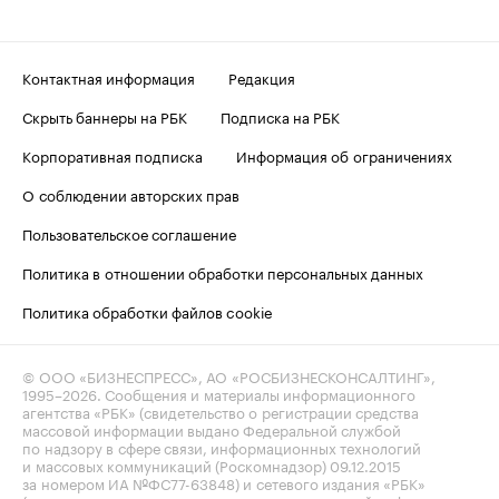
Контактная информация
Редакция
Скрыть баннеры на РБК
Подписка на РБК
Корпоративная подписка
Информация об ограничениях
О соблюдении авторских прав
Пользовательское соглашение
Политика в отношении обработки персональных данных
Политика обработки файлов cookie
© ООО «БИЗНЕСПРЕСС», АО «РОСБИЗНЕСКОНСАЛТИНГ»,
1995–2026
. Сообщения и материалы информационного
агентства «РБК» (свидетельство о регистрации средства
массовой информации выдано Федеральной службой
по надзору в сфере связи, информационных технологий
и массовых коммуникаций (Роскомнадзор) 09.12.2015
за номером ИА №ФС77-63848) и сетевого издания «РБК»