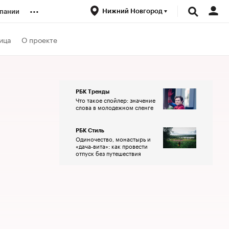
...
Нижний Новгород
пании
ренды
ица
О проекте
луб
РБК Тренды
Что такое спойлер: значение
ансы
слова в молодежном сленге
РБК Стиль
Одиночество, монастырь и
«дача-вита»: как провести
отпуск без путешествия