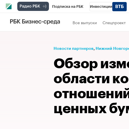
Подписка на РБК
Инвестиции
Телеканал
РБК Вино
Спорт
Школ
Все выпуски
Спецпроект
Визионеры
Национальные проекты
Исследования
Кредитные рейтинги
Новости партнеров
⁠,
Нижний Новгор
Спецпроекты
Проверка контрагентов
Обзор изм
Рынок наличной валюты
области к
отношений
ценных бу