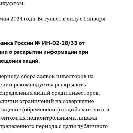
андартом.
я 2024 года. Вступает в силу с 1 января
анка России № ИН-02-28/33 от
ции о раскрытии информации при
мещения акций.
ериода сбора заявок инвесторов на
ении рекомендуется раскрывать
пределения акций среди инвесторов,
аличии ограничений на совершение
уждение (обременение) акций эмитента, в
тентом, их подконтрольными лицами
определенного периода с даты публичного