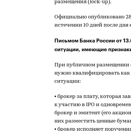
размещения (lock-up).
Официально опубликовано 28 
истечении 10 дней после дня
Письмом Банка России от 13
ситуации, имеющие признаки
При публичном размещении а
нужно квалифицировать как к
ситуации:
• брокер за плату, которая з
к участию в IPO и одновреме
брокер и эмитент (его акцио
них разместить ценные бума
• брокер исполняет поручения