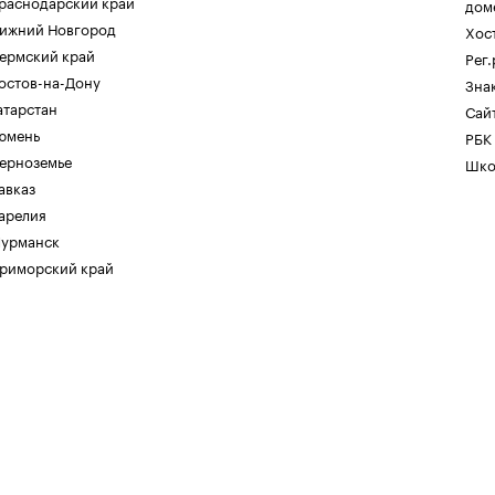
раснодарский край
дом
ижний Новгород
Хос
ермский край
Рег
остов-на-Дону
Зна
атарстан
Сайт
юмень
РБК
ерноземье
Шко
авказ
арелия
урманск
риморский край