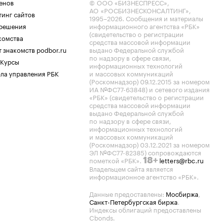
енов
© ООО «БИЗНЕСПРЕСС»,
АО «РОСБИЗНЕСКОНСАЛТИНГ»,
тинг сайтов
1995–2026
. Сообщения и материалы
.решения
информационного агентства «РБК»
(свидетельство о регистрации
комства
средства массовой информации
 знакомств podbor.ru
выдано Федеральной службой
по надзору в сфере связи,
 Курсы
информационных технологий
ла управления РБК
и массовых коммуникаций
(Роскомнадзор) 09.12.2015 за номером
ИА №ФС77-63848) и сетевого издания
«РБК» (свидетельство о регистрации
средства массовой информации
выдано Федеральной службой
по надзору в сфере связи,
информационных технологий
и массовых коммуникаций
(Роскомнадзор) 03.12.2021 за номером
ЭЛ №ФС77-82385) сопровождаются
пометкой «РБК».
letters@rbc.ru
18+
Владельцем сайта является
информационное агентство «РБК».
Данные предоставлены:
Мосбиржа
,
Санкт-Петербургская биржа
.
Индексы облигаций предоставлены
Cbonds.