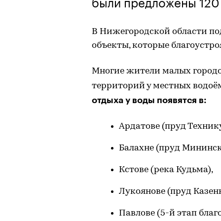
были предложены 120
В Нижегородской области по
объекты, которые благоустроя
Многие жители малых городо
территорий у местных водоёмо
отдыха у воды появятся в:
Ардатове (пруд Техник
Балахне (пруд Мининск
Кстове (река Кудьма),
Лукоянове (пруд Казен
Павлове (5-й этап бла