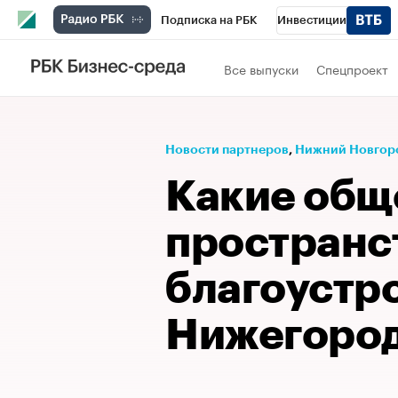
Подписка на РБК
Инвестиции
Телеканал
РБК Вино
Спорт
Школ
Все выпуски
Спецпроект
Визионеры
Национальные проекты
Исследования
Кредитные рейтинги
Новости партнеров
⁠,
Нижний Новгор
Спецпроекты
Проверка контрагентов
Какие общ
Рынок наличной валюты
пространс
благоустро
Нижегород