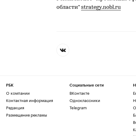
области"
strategy.nobl.ru
РБК
Социальные сети
Н
О компании
ВКонтакте
Е
Контактная информация
Одноклассники
Н
Редакция
Telegram
О
Размещение рекламы
Б
В
К