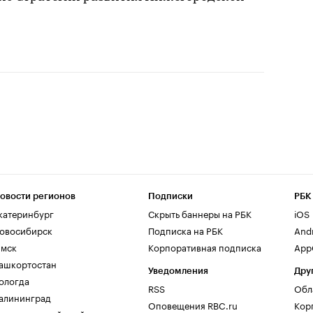
овости регионов
Подписки
РБК
катеринбург
Скрыть баннеры на РБК
iOS
овосибирск
Подписка на РБК
And
мск
Корпоративная подписка
AppG
ашкортостан
Уведомления
Дру
ологда
RSS
Обл
алининград
Оповещения RBC.ru
Кор