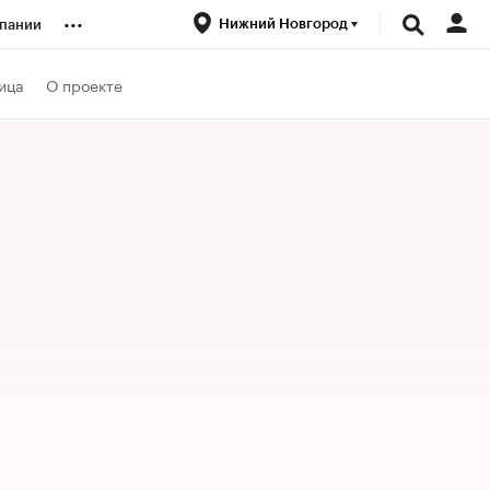
...
Нижний Новгород
пании
ренды
ица
О проекте
луб
ансы