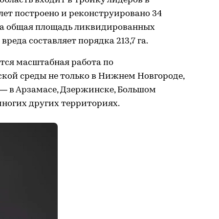
бласть входит в тройку лидеров в
 лет построено и реконструировано 34
 а общая площадь ликвидированных
вреда составляет порядка 213,7 га.
тся масштабная работа по
кой среды не только в Нижнем Новгороде,
 — в Арзамасе, Дзержинске, Большом
 многих других территориях.