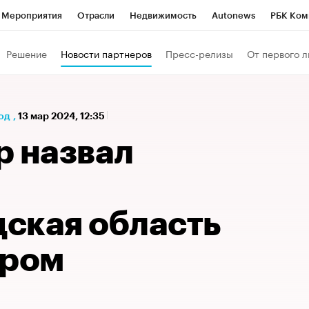
Мероприятия
Отрасли
Недвижимость
Autonews
РБК Ком
а управления РБК
РБК Образование
РБК Курсы
РБК Life
Т
Решение
Новости партнеров
Пресс-релизы
От первого л
Город
Стиль
Крипто
РБК Бизнес-среда
Дискуссионный к
Франшизы
Газета
Спецпроекты СПб
Конференции СПб
од
,
13 мар 2024, 12:35
Политика
Экономика
Бизнес
Технологии и медиа
Фин
р назвал
ская область
ером