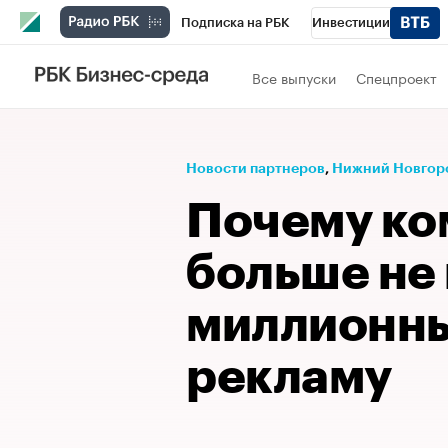
Подписка на РБК
Инвестиции
Телеканал
РБК Вино
Спорт
Школ
Все выпуски
Спецпроект
Визионеры
Национальные проекты
Исследования
Кредитные рейтинги
Новости партнеров
⁠,
Нижний Новгор
Спецпроекты
Проверка контрагентов
Почему ко
Рынок наличной валюты
больше не
миллионны
рекламу