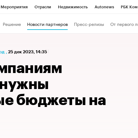
Мероприятия
Отрасли
Недвижимость
Autonews
РБК Ком
а управления РБК
РБК Образование
РБК Курсы
РБК Life
Т
Решение
Новости партнеров
Пресс-релизы
От первого л
Город
Стиль
Крипто
РБК Бизнес-среда
Дискуссионный к
Франшизы
Газета
Спецпроекты СПб
Конференции СПб
од
,
25 дек 2023, 14:35
Политика
Экономика
Бизнес
Технологии и медиа
Фин
мпаниям
 нужны
е бюджеты на