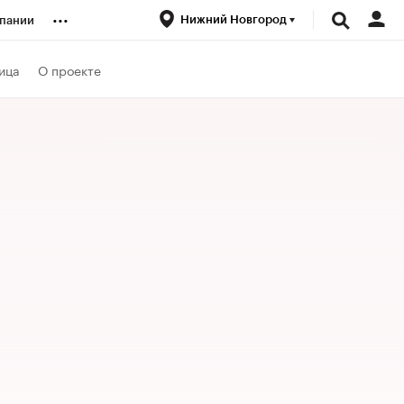
...
Нижний Новгород
пании
ренды
ица
О проекте
луб
ансы