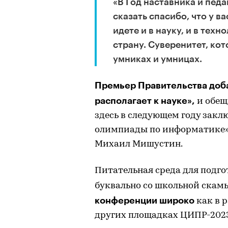
«В Год наставника и пед
сказать спасибо, что у в
идете и в науку, и в тех
страну. Суверенитет, ко
умниках и умницах.
Премьер Правительства доба
располагает к науке»,
и обещ
здесь в следующем году закл
олимпиады по информатике», 
Михаил Мишустин.
Питательная среда для подг
буквально со школьной скамь
конференции широко
как в р
других площадках ЦИПР-2023