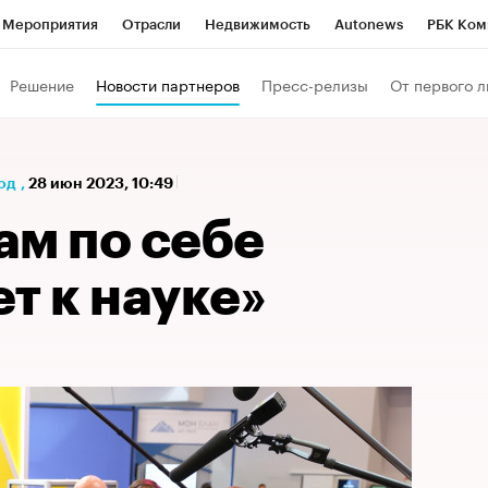
Мероприятия
Отрасли
Недвижимость
Autonews
РБК Ком
а управления РБК
РБК Образование
РБК Курсы
РБК Life
Т
Решение
Новости партнеров
Пресс-релизы
От первого л
Город
Стиль
Крипто
РБК Бизнес-среда
Дискуссионный к
Франшизы
Газета
Спецпроекты СПб
Конференции СПб
од
,
28 июн 2023, 10:49
Политика
Экономика
Бизнес
Технологии и медиа
Фин
ам по себе
т к науке»