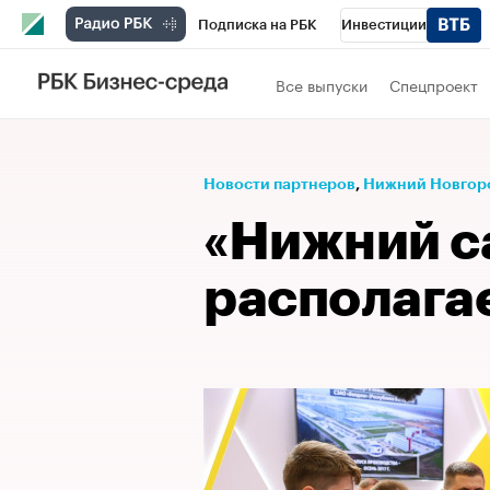
Подписка на РБК
Инвестиции
Телеканал
РБК Вино
Спорт
Школ
Все выпуски
Спецпроект
Визионеры
Национальные проекты
Исследования
Кредитные рейтинги
Новости партнеров
⁠,
Нижний Новгор
Спецпроекты
Проверка контрагентов
«Нижний с
Рынок наличной валюты
располагае