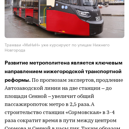
Трамваи «МиНиН» уже курсируют по улицам Нижнего
Новгорода
Развитие метрополитена является ключевым
направлением нижегородской транспортной
реформы.
По прогнозам экспертов, продление
Автозаводской линии на две станции – до
площади Сенной – увеличит общий
пассажиропоток метро в 2,5 раза. А
строительство станции «Сормовская» в 3-4
раза сократит время в пути между центром
Сормова и Сенной в часы пик. Таким образом,