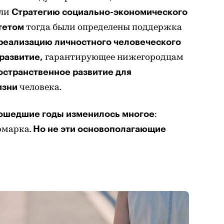
Стратегию социально-экономического
или
тетом
тогда были определены поддержка
реализацию личностного человеческого
развитие,
гарантирующее нижегородцам
остранственное развитие для
изни
человека.
ошедшие годы изменилось многое
:
Но не эти основополагающие
ярмарка.