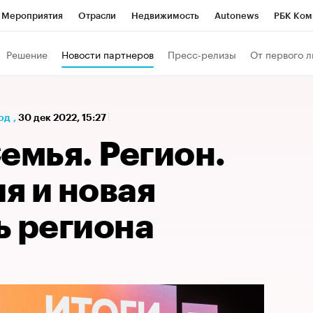
Мероприятия
Отрасли
Недвижимость
Autonews
РБК Ком
а управления РБК
РБК Образование
РБК Курсы
РБК Life
Т
Решение
Новости партнеров
Пресс-релизы
От первого л
Город
Стиль
Крипто
РБК Бизнес-среда
Дискуссионный к
Франшизы
Газета
Спецпроекты СПб
Конференции СПб
од
,
30 дек 2022, 15:27
Политика
Экономика
Бизнес
Технологии и медиа
Фин
емья. Регион.
я и новая
ь региона