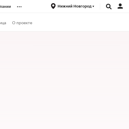
...
Нижний Новгород
пании
ренды
ица
О проекте
луб
ансы