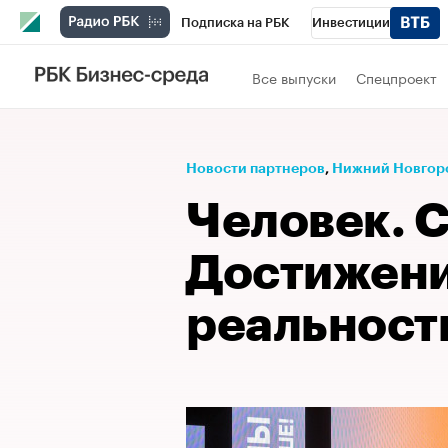
Подписка на РБК
Инвестиции
Телеканал
РБК Вино
Спорт
Школ
Все выпуски
Спецпроект
Визионеры
Национальные проекты
Исследования
Кредитные рейтинги
Новости партнеров
⁠,
Нижний Новгор
Спецпроекты
Проверка контрагентов
Человек. С
Рынок наличной валюты
Достижени
реальност