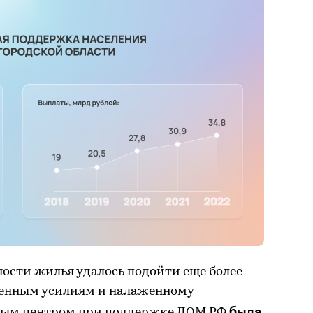
пности жилья удалось подойти еще более
венным усилиям и налаженному
была
ным центром при поддержке ДОМ.РФ