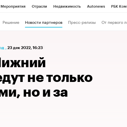
Мероприятия
Отрасли
Недвижимость
Autonews
РБК Ком
а управления РБК
РБК Образование
РБК Курсы
РБК Life
Т
Решение
Новости партнеров
Пресс-релизы
От первого л
Город
Стиль
Крипто
РБК Бизнес-среда
Дискуссионный к
Франшизы
Газета
Спецпроекты СПб
Конференции СПб
од
,
23 дек 2022, 16:23
Политика
Экономика
Бизнес
Технологии и медиа
Фин
Нижний
дут не только
ми, но и за