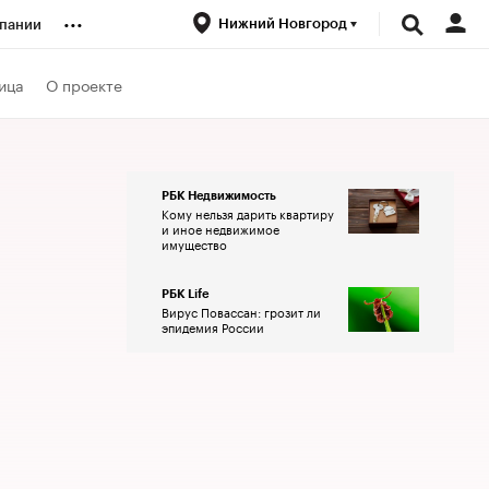
...
Нижний Новгород
пании
ренды
ица
О проекте
луб
РБК Недвижимость
Кому нельзя дарить квартиру
ансы
и иное недвижимое
имущество
РБК Life
Вирус Повассан: грозит ли
эпидемия России