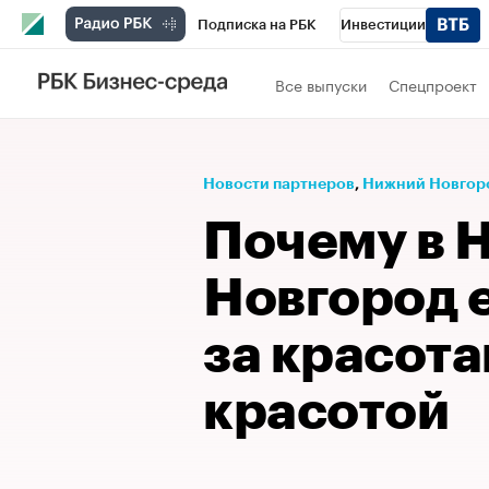
Подписка на РБК
Инвестиции
Телеканал
РБК Вино
Спорт
Школ
Все выпуски
Спецпроект
Визионеры
Национальные проекты
Исследования
Кредитные рейтинги
Новости партнеров
⁠,
Нижний Новгор
Спецпроекты
Проверка контрагентов
Почему в 
Рынок наличной валюты
Новгород е
за красота
красотой