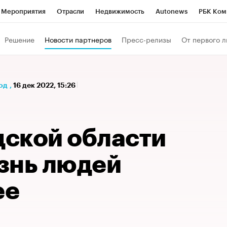
Мероприятия
Отрасли
Недвижимость
Autonews
РБК Ком
 РБК
РБК Образование
РБК Курсы
РБК Life
Тренды
Виз
Решение
Новости партнеров
Пресс-релизы
От первого л
ь
Крипто
РБК Бизнес-среда
Дискуссионный клуб
Исследо
зета
Спецпроекты СПб
Конференции СПб
Спецпроекты
од
,
16 дек 2022, 15:26
кономика
Бизнес
Технологии и медиа
Финансы
Рынок на
ской области
знь людей
ее