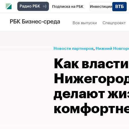
Подписка на РБК
Инвестиции
РБК Вино
Спорт
Школа управления
Все выпуски
Спецпроект
Национальные проекты
Город
Стил
Кредитные рейтинги
Франшизы
Га
Новости партнеров
⁠,
Нижний Новгор
Проверка контрагентов
Политика
Э
Как власти
Нижегород
делают жи
комфортн