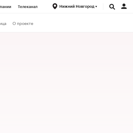
Нижний Новгород
пании
Телеканал
ионеры
ица
О проекте
вания
личной валюты