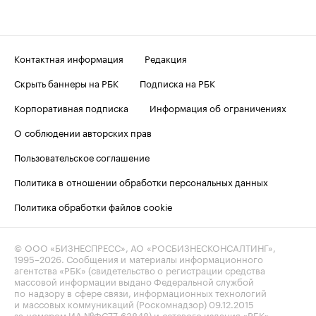
Контактная информация
Редакция
Скрыть баннеры на РБК
Подписка на РБК
Корпоративная подписка
Информация об ограничениях
О соблюдении авторских прав
Пользовательское соглашение
Политика в отношении обработки персональных данных
Политика обработки файлов cookie
© ООО «БИЗНЕСПРЕСС», АО «РОСБИЗНЕСКОНСАЛТИНГ»,
1995–2026
. Сообщения и материалы информационного
агентства «РБК» (свидетельство о регистрации средства
массовой информации выдано Федеральной службой
по надзору в сфере связи, информационных технологий
и массовых коммуникаций (Роскомнадзор) 09.12.2015
за номером ИА №ФС77-63848) и сетевого издания «РБК»