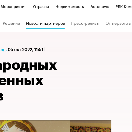
Мероприятия
Отрасли
Недвижимость
Autonews
РБК Ком
 РБК
РБК Образование
РБК Курсы
РБК Life
Тренды
Виз
Решение
Новости партнеров
Пресс-релизы
От первого л
ь
Крипто
РБК Бизнес-среда
Дискуссионный клуб
Исследо
зета
Спецпроекты СПб
Конференции СПб
Спецпроекты
од
,
05 окт 2022, 11:51
кономика
Бизнес
Технологии и медиа
Финансы
Рынок на
ародных
венных
в