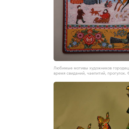
Любимые мотивы художников городец
время свиданий, чаепитий, прогулок.