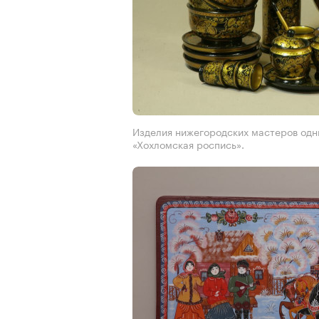
Изделия нижегородских мастеров одни
«Хохломская роспись».