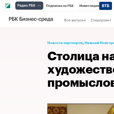
Подписка на РБК
Инвестиции
РБК Вино
Спорт
Школа управления
Все выпуски
Спецпроект
Национальные проекты
Город
Стил
Кредитные рейтинги
Франшизы
Га
Новости партнеров
⁠,
Нижний Новгор
Проверка контрагентов
Политика
Э
Столица н
художест
промысло