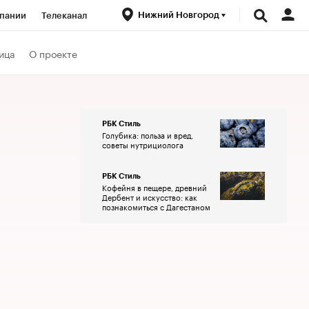
Нижний Новгород
пании
Телеканал
ионеры
ица
О проекте
вания
РБК Стиль
Голубика: польза и вред,
личной валюты
советы нутрициолога
РБК Стиль
Кофейня в пещере, древний
Дербент и искусство: как
познакомиться с Дагестаном