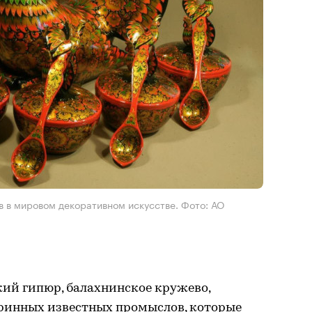
в в мировом декоративном искусстве. Фото: АО
кий гипюр, балахнинское кружево,
аринных известных промыслов, которые