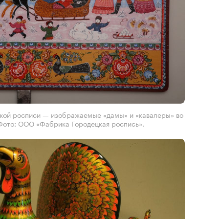
кой росписи — изображаемые «дамы» и «кавалеры» во
 Фото: ООО «Фабрика Городецкая роспись».