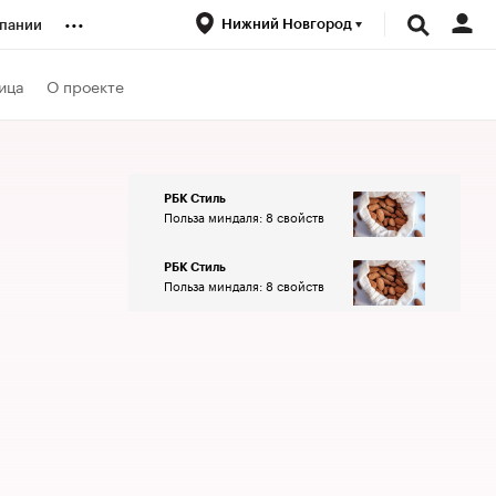
...
Нижний Новгород
пании
ренды
ица
О проекте
луб
РБК Стиль
Польза миндаля: 8 свойств
ансы
РБК Стиль
Польза миндаля: 8 свойств