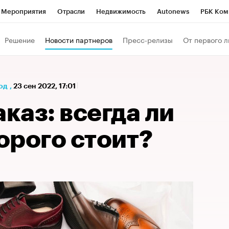
Мероприятия
Отрасли
Недвижимость
Autonews
РБК Ком
а управления РБК
РБК Образование
РБК Курсы
РБК Life
Т
Решение
Новости партнеров
Пресс-релизы
От первого л
Город
Стиль
Крипто
РБК Бизнес-среда
Дискуссионный к
Франшизы
Газета
Спецпроекты СПб
Конференции СПб
од
,
23 сен 2022, 17:01
Политика
Экономика
Бизнес
Технологии и медиа
Фин
аказ: всегда ли
орого стоит?