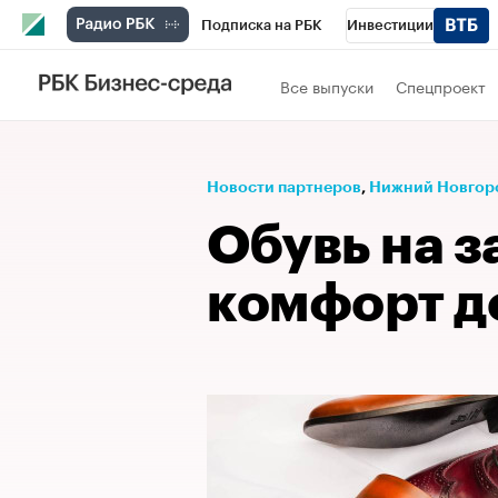
Подписка на РБК
Инвестиции
Телеканал
РБК Вино
Спорт
Школ
Все выпуски
Спецпроект
Визионеры
Национальные проекты
Исследования
Кредитные рейтинги
Новости партнеров
⁠,
Нижний Новгор
Спецпроекты
Проверка контрагентов
Обувь на з
Рынок наличной валюты
комфорт д