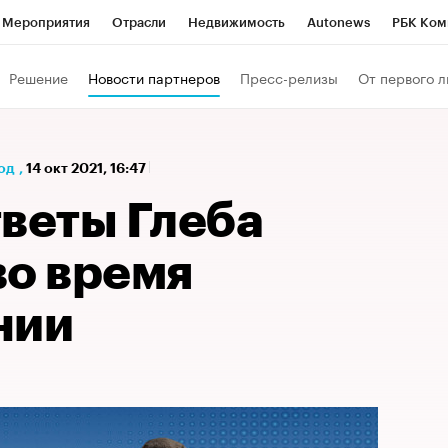
Мероприятия
Отрасли
Недвижимость
Autonews
РБК Ком
а управления РБК
РБК Образование
РБК Курсы
РБК Life
Т
Решение
Новости партнеров
Пресс-релизы
От первого л
Город
Стиль
Крипто
РБК Бизнес-среда
Дискуссионный к
Франшизы
Газета
Спецпроекты СПб
Конференции СПб
од
,
14 окт 2021, 16:47
Политика
Экономика
Бизнес
Технологии и медиа
Фин
тветы Глеба
во время
нии