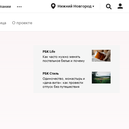
...
Нижний Новгород
пании
ренды
ица
О проекте
луб
РБК Life
Как часто нужно менять
ансы
постельное белье и почему
РБК Стиль
Одиночество, монастырь и
«дача-вита»: как провести
отпуск без путешествия