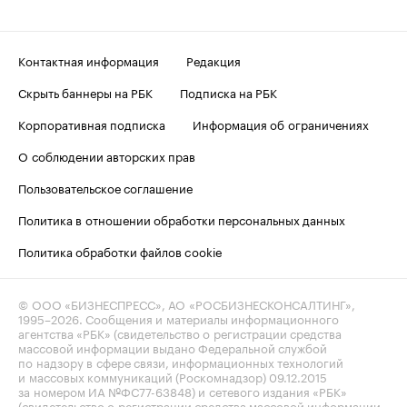
Контактная информация
Редакция
Скрыть баннеры на РБК
Подписка на РБК
Корпоративная подписка
Информация об ограничениях
О соблюдении авторских прав
Пользовательское соглашение
Политика в отношении обработки персональных данных
Политика обработки файлов cookie
© ООО «БИЗНЕСПРЕСС», АО «РОСБИЗНЕСКОНСАЛТИНГ»,
1995–2026
. Сообщения и материалы информационного
агентства «РБК» (свидетельство о регистрации средства
массовой информации выдано Федеральной службой
по надзору в сфере связи, информационных технологий
и массовых коммуникаций (Роскомнадзор) 09.12.2015
за номером ИА №ФС77-63848) и сетевого издания «РБК»
(свидетельство о регистрации средства массовой информации