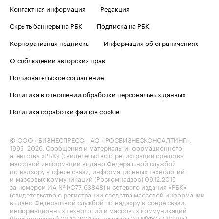
Контактная информация
Редакция
Скрыть баннеры на РБК
Подписка на РБК
Корпоративная подписка
Информация об ограничениях
О соблюдении авторских прав
Пользовательское соглашение
Политика в отношении обработки персональных данных
Политика обработки файлов cookie
© ООО «БИЗНЕСПРЕСС», АО «РОСБИЗНЕСКОНСАЛТИНГ»,
1995–2026
. Сообщения и материалы информационного
агентства «РБК» (свидетельство о регистрации средства
массовой информации выдано Федеральной службой
по надзору в сфере связи, информационных технологий
и массовых коммуникаций (Роскомнадзор) 09.12.2015
за номером ИА №ФС77-63848) и сетевого издания «РБК»
(свидетельство о регистрации средства массовой информации
выдано Федеральной службой по надзору в сфере связи,
информационных технологий и массовых коммуникаций
(Роскомнадзор) 03.12.2021 за номером ЭЛ №ФС77-82385)