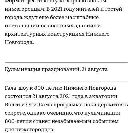
В июле 2021 года здесь состоится целая серия
уличных концертов классической музыки,
которые смогут посетить все желающие. В
программе запланировано участие дирижера
Максима Емельянычева, номинанта премии
Грэмми 2021 года.
Фестиваль «INTERVALS 2021»
. 27-29 августа
INTERVALS — международный фестиваль
аудиовизуального искусства. В прошлом году
прошел фестиваль-тизер при участии «Центра