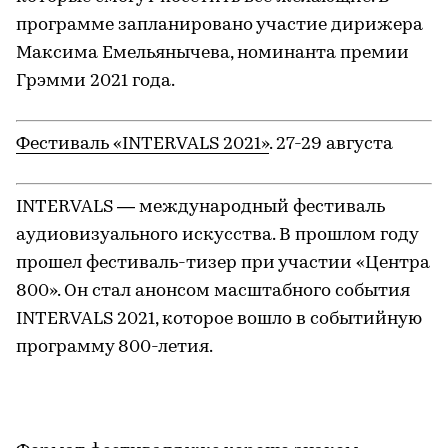
В этом году фестиваль пройдет в два этапа: 9
июля начнет свою работу киношкола ГОРЬКИЙ
film, а 16 июля состоится торжественная
церемония открытия и начнется
традиционная часть фестиваля.
Открытие Александровского сада. Серия
уличных концертов. Июль
В 2021 году Александровский сад обновится к
800-летию Нижнего Новгорода в рамках
программы «Среда 800». В основе
благоустройства лежит идея восстановления
исторических дорожек, структуры озеленения
и знаковой «ракушки». Поэтому и открытие
сада пройдет в рамках этой концепции.