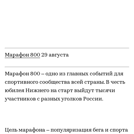
800». Он стал анонсом масштабного события
INTERVALS 2021, которое вошло в событийную
программу 800-летия.
Формат фестиваля уже хорошо знаком
нижегородцам. В 2021 году жителей и гостей
города ждут еще более масштабные
инсталляции на знаковых зданиях и
архитектурных конструкциях Нижнего
Новгорода.
Кульминация празднований. 21 августа