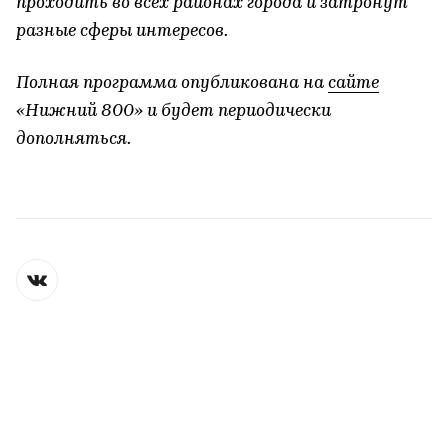
юбилея Нижнего на старт выйдут тысячи
участников с разных уголков России.
Цель марафона – популяризация бега и спорта
в регионе среди разных поколений жителей и
гостей города.
Впервые за 12 лет в городе пройдет забег с
максимальной дистанцией в 42,2 км. Маршрут
будет проходить через самые живописные
места Нижнего – от современного стадиона до
древнего кремля. Также будут доступны
трассы на 3 и 10 км.