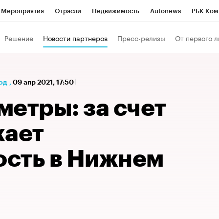
Мероприятия
Отрасли
Недвижимость
Autonews
РБК Ком
а управления РБК
РБК Образование
РБК Курсы
РБК Life
Т
Решение
Новости партнеров
Пресс-релизы
От первого л
Город
Стиль
Крипто
РБК Бизнес-среда
Дискуссионный к
Франшизы
Газета
Спецпроекты СПб
Конференции СПб
од
,
09 апр 2021, 17:50
Политика
Экономика
Бизнес
Технологии и медиа
Фин
етры: за счет
жает
сть в Нижнем