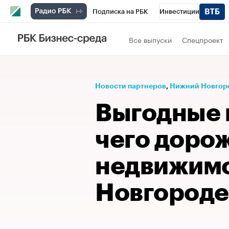
Подписка на РБК
Инвестиции
Телеканал
РБК Вино
Спорт
Школ
Все выпуски
Спецпроект
Визионеры
Национальные проекты
Исследования
Кредитные рейтинги
Новости партнеров
⁠,
Нижний Новгор
Спецпроекты
Проверка контрагентов
Выгодные м
Рынок наличной валюты
чего доро
недвижимо
Новгороде