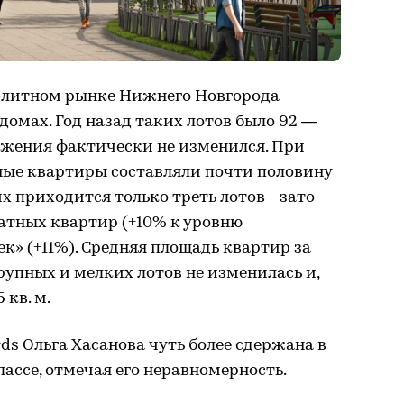
а элитном рынке Нижнего Новгорода
 домах. Год назад таких лотов было 92 —
ожения фактически не изменился. При
ные квартиры составляли почти половину
х приходится только треть лотов - зато
атных квартир (+10% к уровню
к» (+11%). Средняя площадь квартир за
рупных и мелких лотов не изменилась и,
 кв. м.
s Ольга Хасанова чуть более сдержана в
лассе, отмечая его неравномерность.