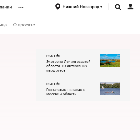
...
Нижний Новгород
пании
ренды
ица
О проекте
луб
РБК Life
Экотропы Ленинградской
ансы
области. 10 интересных
маршрутов
РБК Life
Где кататься на сапах в
Москве и области