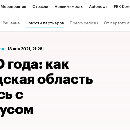
Мероприятия
Отрасли
Недвижимость
Autonews
РБК Ком
а управления РБК
РБК Образование
РБК Курсы
РБК Life
Т
Решение
Новости партнеров
Пресс-релизы
От первого л
Город
Стиль
Крипто
РБК Бизнес-среда
Дискуссионный к
Франшизы
Газета
Спецпроекты СПб
Конференции СПб
од
,
13 янв 2021, 21:28
Политика
Экономика
Бизнес
Технологии и медиа
Фин
 года: как
ская область
сь с
усом