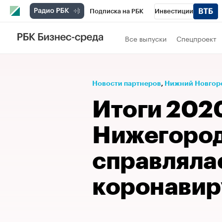
Подписка на РБК
Инвестиции
Телеканал
РБК Вино
Спорт
Школ
Все выпуски
Спецпроект
Визионеры
Национальные проекты
Исследования
Кредитные рейтинги
Новости партнеров
⁠,
Нижний Новгор
Спецпроекты
Проверка контрагентов
Итоги 2020
Рынок наличной валюты
Нижегород
справляла
коронавир