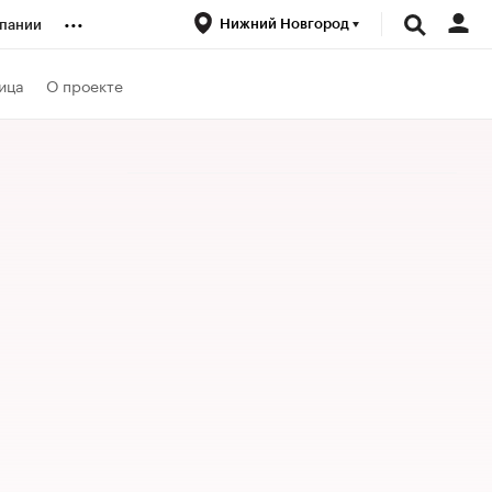
...
Нижний Новгород
пании
ренды
ица
О проекте
луб
ансы