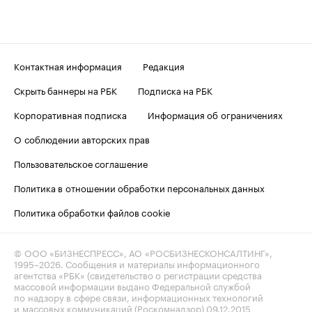
Контактная информация
Редакция
Скрыть баннеры на РБК
Подписка на РБК
Корпоративная подписка
Информация об ограничениях
О соблюдении авторских прав
Пользовательское соглашение
Политика в отношении обработки персональных данных
Политика обработки файлов cookie
© ООО «БИЗНЕСПРЕСС», АО «РОСБИЗНЕСКОНСАЛТИНГ»,
1995–2026
. Сообщения и материалы информационного
агентства «РБК» (свидетельство о регистрации средства
массовой информации выдано Федеральной службой
по надзору в сфере связи, информационных технологий
и массовых коммуникаций (Роскомнадзор) 09.12.2015