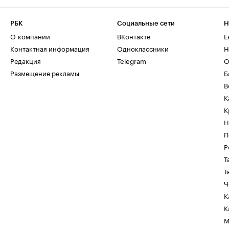
РБК
Социальные сети
Н
О компании
ВКонтакте
Е
Контактная информация
Одноклассники
Н
Редакция
Telegram
О
Размещение рекламы
Б
В
К
К
Н
П
Р
Т
Т
Ч
К
К
М