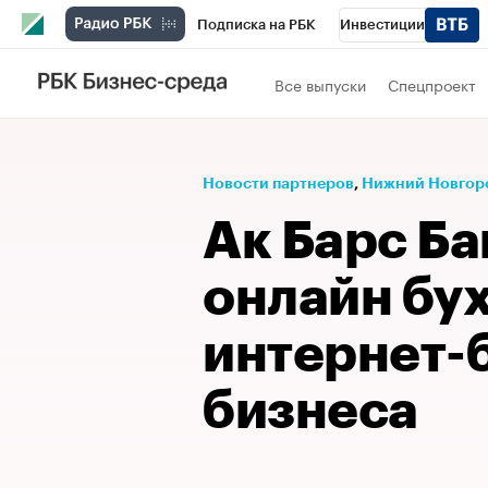
Подписка на РБК
Инвестиции
Телеканал
РБК Вино
Спорт
Школ
Все выпуски
Спецпроект
Визионеры
Национальные проекты
Исследования
Кредитные рейтинги
Новости партнеров
⁠,
Нижний Новгор
Спецпроекты
Проверка контрагентов
Ак Барс Ба
Рынок наличной валюты
онлайн бу
интернет-
бизнеса