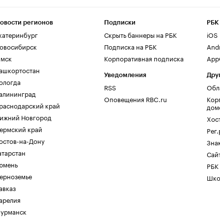
овости регионов
Подписки
РБК
катеринбург
Скрыть баннеры на РБК
iOS
овосибирск
Подписка на РБК
And
мск
Корпоративная подписка
AppG
ашкортостан
Уведомления
Дру
ологда
RSS
Обл
алининград
Оповещения RBC.ru
Кор
раснодарский край
дом
ижний Новгород
Хос
ермский край
Рег
остов-на-Дону
Зна
атарстан
Сайт
юмень
РБК
ерноземье
Шко
авказ
арелия
урманск