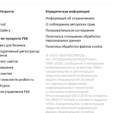
 Новости
Юридическая информация
Информация об ограничениях
roid
О соблюдении авторских прав
allery
Пользовательское соглашение
Политика в отношении обработки
гие продукты РБК
персональных данных
ако для бизнеса
Политика обработки файлов cookie
поративный регистратор
енов
© ООО «БИЗНЕСПРЕСС»,
АО «РОСБИЗНЕСКОНСАЛТИНГ»,
тинг сайтов
1995–2026
. Сообщения и материалы
.решения
информационного агентства «РБК»
(свидетельство о регистрации
комства
средства массовой информации
 знакомств podbor.ru
выдано Федеральной службой
по надзору в сфере связи,
 Курсы
информационных технологий
ла управления РБК
и массовых коммуникаций
(Роскомнадзор) 09.12.2015 за номером
ИА №ФС77-63848) и сетевого издания
«РБК» (свидетельство о регистрации
средства массовой информации
выдано Федеральной службой