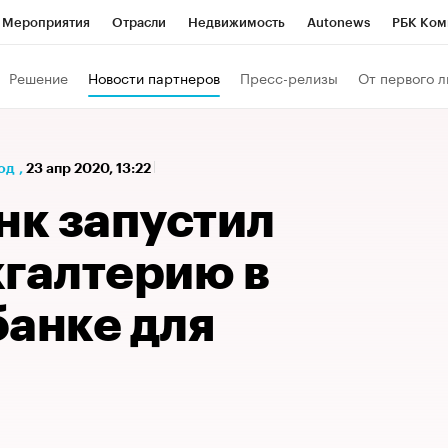
Мероприятия
Отрасли
Недвижимость
Autonews
РБК Ком
а управления РБК
РБК Образование
РБК Курсы
РБК Life
Т
Решение
Новости партнеров
Пресс-релизы
От первого л
Город
Стиль
Крипто
РБК Бизнес-среда
Дискуссионный к
Франшизы
Газета
Спецпроекты СПб
Конференции СПб
од
,
23 апр 2020, 13:22
Политика
Экономика
Бизнес
Технологии и медиа
Фин
нк запустил
хгалтерию в
банке для