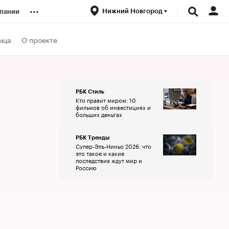
...
Нижний Новгород
пании
ренды
ица
О проекте
луб
РБК Стиль
Кто правит миром: 10
ансы
фильмов об инвестициях и
больших деньгах
РБК Тренды
Супер-Эль-Ниньо 2026: что
это такое и какие
последствия ждут мир и
Россию