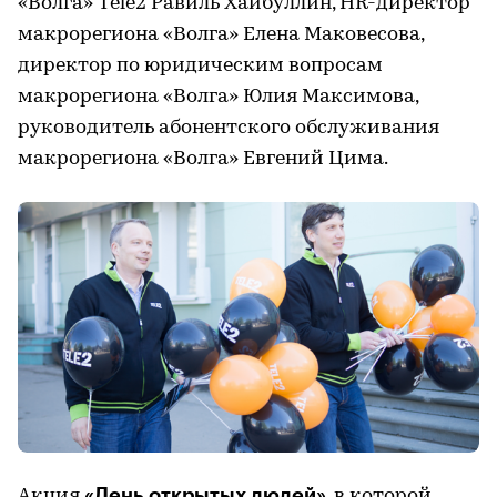
«Волга» Tele2 Равиль Хайбуллин, HR-директор
макрорегиона «Волга» Елена Маковесова,
директор по юридическим вопросам
макрорегиона «Волга» Юлия Максимова,
руководитель абонентского обслуживания
макрорегиона «Волга» Евгений Цима.
«День открытых людей»
Акция
, в которой