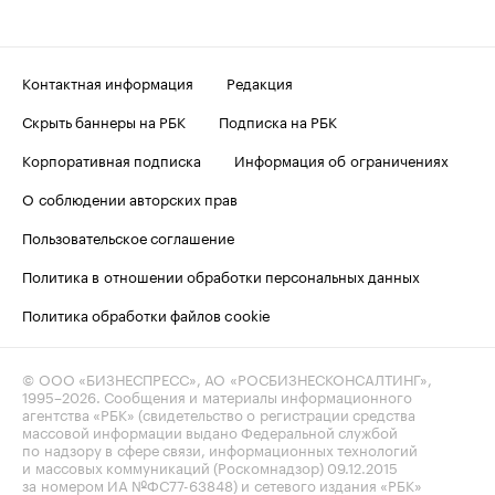
Контактная информация
Редакция
Скрыть баннеры на РБК
Подписка на РБК
Корпоративная подписка
Информация об ограничениях
О соблюдении авторских прав
Пользовательское соглашение
Политика в отношении обработки персональных данных
Политика обработки файлов cookie
© ООО «БИЗНЕСПРЕСС», АО «РОСБИЗНЕСКОНСАЛТИНГ»,
1995–2026
. Сообщения и материалы информационного
агентства «РБК» (свидетельство о регистрации средства
массовой информации выдано Федеральной службой
по надзору в сфере связи, информационных технологий
и массовых коммуникаций (Роскомнадзор) 09.12.2015
за номером ИА №ФС77-63848) и сетевого издания «РБК»