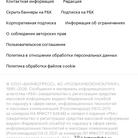
Контактная информация
Редакция
Скрыть баннеры на РБК
Подписка на РБК
Корпоративная подписка
Информация об ограничениях
О соблюдении авторских прав
Пользовательское соглашение
Политика в отношении обработки персональных данных
Политика обработки файлов cookie
© ООО «БИЗНЕСПРЕСС», АО «РОСБИЗНЕСКОНСАЛТИНГ»,
1995–2026
. Сообщения и материалы информационного
агентства «РБК» (свидетельство о регистрации средства
массовой информации выдано Федеральной службой
по надзору в сфере связи, информационных технологий
и массовых коммуникаций (Роскомнадзор) 09.12.2015
за номером ИА №ФС77-63848) и сетевого издания «РБК»
(свидетельство о регистрации средства массовой информации
выдано Федеральной службой по надзору в сфере связи,
информационных технологий и массовых коммуникаций
(Роскомнадзор) 03.12.2021 за номером ЭЛ №ФС77-82385)
сопровождаются пометкой «РБК».
letters@rbc.ru
18+