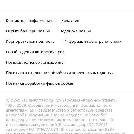
Контактная информация
Редакция
Скрыть баннеры на РБК
Подписка на РБК
Корпоративная подписка
Информация об ограничениях
О соблюдении авторских прав
Пользовательское соглашение
Политика в отношении обработки персональных данных
Политика обработки файлов cookie
© ООО «БИЗНЕСПРЕСС», АО «РОСБИЗНЕСКОНСАЛТИНГ»,
1995–2026
. Сообщения и материалы информационного
агентства «РБК» (свидетельство о регистрации средства
массовой информации выдано Федеральной службой
по надзору в сфере связи, информационных технологий
и массовых коммуникаций (Роскомнадзор) 09.12.2015
за номером ИА №ФС77-63848) и сетевого издания «РБК»
(свидетельство о регистрации средства массовой информации