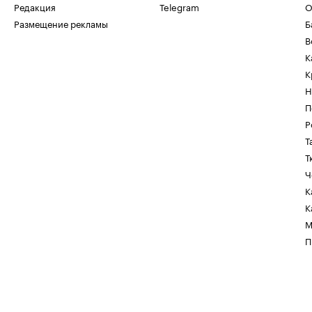
Редакция
Telegram
О
Размещение рекламы
Б
В
К
К
Н
П
Р
Т
Т
Ч
К
К
М
П