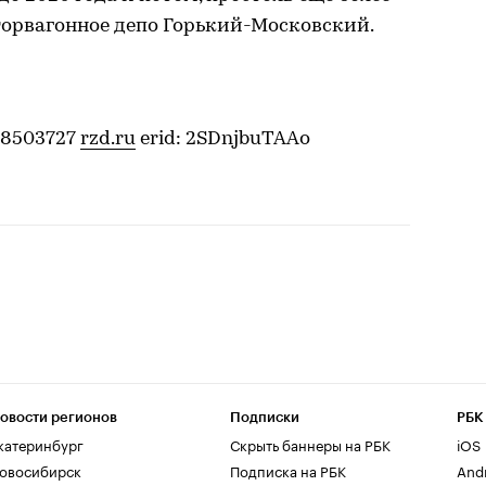
оторвагонное депо Горький-Московский.
08503727
rzd.ru
erid: 2SDnjbuTAAo
овости регионов
Подписки
РБК
катеринбург
Скрыть баннеры на РБК
iOS
овосибирск
Подписка на РБК
And