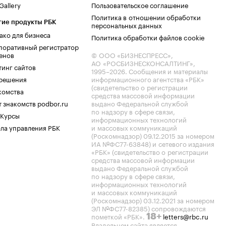
allery
Пользовательское соглашение
Политика в отношении обработки
гие продукты РБК
персональных данных
ако для бизнеса
Политика обработки файлов cookie
поративный регистратор
енов
© ООО «БИЗНЕСПРЕСС»,
АО «РОСБИЗНЕСКОНСАЛТИНГ»,
тинг сайтов
1995–2026
. Сообщения и материалы
.решения
информационного агентства «РБК»
(свидетельство о регистрации
комства
средства массовой информации
 знакомств podbor.ru
выдано Федеральной службой
по надзору в сфере связи,
 Курсы
информационных технологий
ла управления РБК
и массовых коммуникаций
(Роскомнадзор) 09.12.2015 за номером
ИА №ФС77-63848) и сетевого издания
«РБК» (свидетельство о регистрации
средства массовой информации
выдано Федеральной службой
по надзору в сфере связи,
информационных технологий
и массовых коммуникаций
(Роскомнадзор) 03.12.2021 за номером
ЭЛ №ФС77-82385) сопровождаются
пометкой «РБК».
letters@rbc.ru
18+
Владельцем сайта является