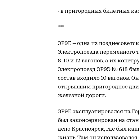
· в пригородных билетных кас
***
ЭР9Е – одна из позднесоветс
Электропоезда переменного то
8, 10 и 12 вагонов, а их конс
Электропоезд ЭР9Э № 618 был п
состав входило 10 вагонов. О
открывшим пригородное дви
железной дороги.
ЭР9Е эксплуатировался на Го
был законсервирован на станц
депо Красноярск, где был ка
жизнь. Там он использовался 