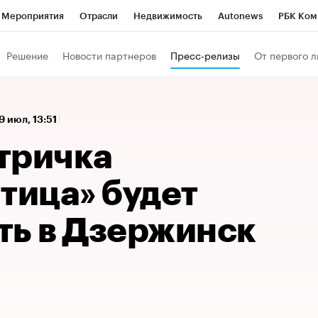
Мероприятия
Отрасли
Недвижимость
Autonews
РБК Ком
а управления РБК
РБК Образование
РБК Курсы
РБК Life
Т
Решение
Новости партнеров
Пресс-релизы
От первого л
Город
Стиль
Крипто
РБК Бизнес-среда
Дискуссионный к
Франшизы
Газета
Спецпроекты СПб
Конференции СПб
9 июл, 13:51
Политика
Экономика
Бизнес
Технологии и медиа
Фин
тричка
тица» будет
ть в Дзержинск