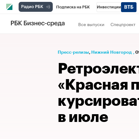
Подписка на РБК
Инвестиции
Телеканал
РБК Вино
Спорт
Школ
Все выпуски
Спецпроект
Визионеры
Национальные проекты
Исследования
Кредитные рейтинги
Пресс-релизы
⁠,
Нижний Новгород
,
0
Спецпроекты
Проверка контрагентов
Ретроэлек
Рынок наличной валюты
«Красная п
курсирова
в июле