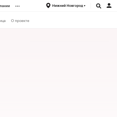
...
Нижний Новгород
пании
ренды
ица
О проекте
луб
ансы