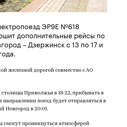
лектропоезд ЭР9Е №618
ершит дополнительные рейсы по
ород – Дзержинск с 13 по 17 и
года.
ой железной дорогой совместно с АО
з столицы Приволжья в 18:22, прибывать в
м направлении поезд будет отправляться в
й Новгород в 20:01.
ы смогут проникнуться атмосферой