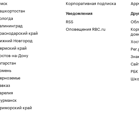
мск
Корпоративная подписка
AppG
ашкортостан
Уведомления
Дру
ологда
RSS
Обл
алининград
Оповещения RBC.ru
Кор
раснодарский край
дом
ижний Новгород
Хос
ермский край
Рег
остов-на-Дону
Зна
атарстан
Сайт
юмень
РБК
ерноземье
Шко
авказ
арелия
урманск
риморский край