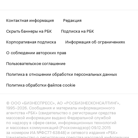
Контактная информация
Редакция
Скрыть баннеры на РБК
Подписка на РБК
Корпоративная подписка
Информация об ограничениях
О соблюдении авторских прав
Пользовательское соглашение
Политика в отношении обработки персональных данных
Политика обработки файлов cookie
© ООО «БИЗНЕСПРЕСС», АО «РОСБИЗНЕСКОНСАЛТИНГ»,
1995–2026
. Сообщения и материалы информационного
агентства «РБК» (свидетельство о регистрации средства
массовой информации выдано Федеральной службой
по надзору в сфере связи, информационных технологий
и массовых коммуникаций (Роскомнадзор) 09.12.2015
за номером ИА №ФС77-63848) и сетевого издания «РБК»
(свидетельство о регистрации средства массовой информации