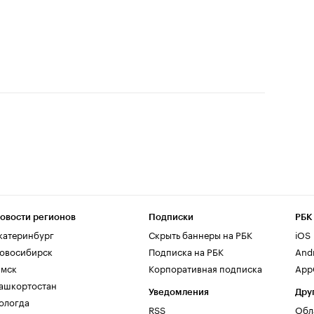
овости регионов
Подписки
РБК
катеринбург
Скрыть баннеры на РБК
iOS
овосибирск
Подписка на РБК
And
мск
Корпоративная подписка
AppG
ашкортостан
Уведомления
Дру
ологда
RSS
Обл