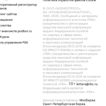
поративный регистратор
енов
© ООО «БИЗНЕСПРЕСС»,
АО «РОСБИЗНЕСКОНСАЛТИНГ»,
тинг сайтов
1995–2026
. Сообщения и материалы
.решения
информационного агентства «РБК»
(свидетельство о регистрации
комства
средства массовой информации
 знакомств podbor.ru
выдано Федеральной службой
по надзору в сфере связи,
 Курсы
информационных технологий
ла управления РБК
и массовых коммуникаций
(Роскомнадзор) 09.12.2015 за номером
ИА №ФС77-63848) и сетевого издания
«РБК» (свидетельство о регистрации
средства массовой информации
выдано Федеральной службой
по надзору в сфере связи,
информационных технологий
и массовых коммуникаций
(Роскомнадзор) 03.12.2021 за номером
ЭЛ №ФС77-82385) сопровождаются
пометкой «РБК».
letters@rbc.ru
18+
Владельцем сайта является
информационное агентство «РБК».
Данные предоставлены:
Мосбиржа
,
Санкт-Петербургская биржа
.