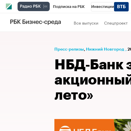
Подписка на РБК
Инвестиции
Телеканал
РБК Вино
Спорт
Школ
Все выпуски
Спецпроект
Визионеры
Национальные проекты
Исследования
Кредитные рейтинги
Пресс-релизы
⁠,
Нижний Новгород
,
2
Спецпроекты
Проверка контрагентов
НБД‑Банк 
Рынок наличной валюты
акционный
лето»