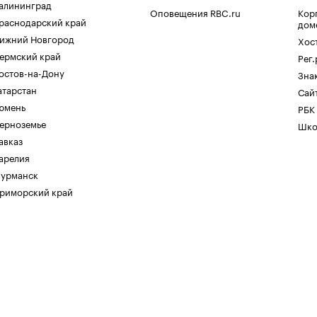
алининград
Оповещения RBC.ru
Кор
раснодарский край
дом
ижний Новгород
Хос
ермский край
Рег
остов-на-Дону
Зна
атарстан
Сайт
юмень
РБК
ерноземье
Шко
авказ
арелия
урманск
риморский край