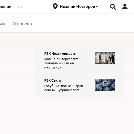
...
Нижний Новгород
пании
ренды
ица
О проекте
луб
РБК Недвижимость
Можно ли перевозить
ансы
холодильник лежа:
инструкция
РБК Стиль
Голубика: польза и вред,
советы нутрициолога