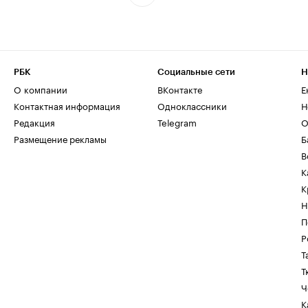
РБК
Социальные сети
Н
О компании
ВКонтакте
Е
Контактная информация
Одноклассники
Н
Редакция
Telegram
О
Размещение рекламы
Б
В
К
К
Н
П
Р
Т
Т
Ч
К