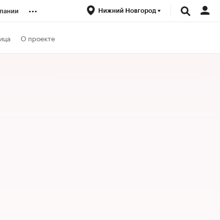
...
Нижний Новгород
пании
ренды
ица
О проекте
луб
ансы