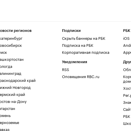
овости регионов
Подписки
РБК
катеринбург
Скрыть баннеры на РБК
iOS
овосибирск
Подписка на РБК
And
мск
Корпоративная подписка
AppG
ашкортостан
Уведомления
Дру
ологда
RSS
Обл
алининград
Оповещения RBC.ru
Кор
раснодарский край
дом
ижний Новгород
Хос
ермский край
Рег
остов-на-Дону
Зна
атарстан
Сайт
юмень
РБК
ерноземье
Шко
авказ