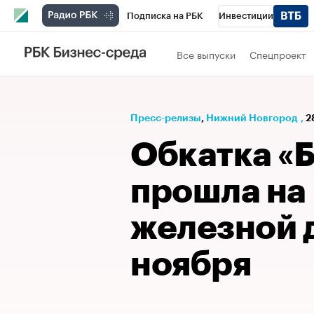
Подписка на РБК
Инвестиции
Телеканал
РБК Вино
Спорт
Школ
Все выпуски
Спецпроект
Визионеры
Национальные проекты
Исследования
Кредитные рейтинги
Пресс-релизы
⁠,
Нижний Новгород
,
2
Спецпроекты
Проверка контрагентов
Обкатка «
Рынок наличной валюты
прошла на
железной 
ноября