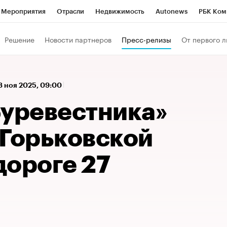
Мероприятия
Отрасли
Недвижимость
Autonews
РБК Ком
а управления РБК
РБК Образование
РБК Курсы
РБК Life
Т
Решение
Новости партнеров
Пресс-релизы
От первого л
Город
Стиль
Крипто
РБК Бизнес-среда
Дискуссионный к
Франшизы
Газета
Спецпроекты СПб
Конференции СПб
8 ноя 2025, 09:00
Политика
Экономика
Бизнес
Технологии и медиа
Фин
Буревестника»
 Горьковской
дороге 27