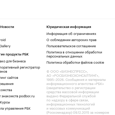
 Новости
Юридическая информация
Информация об ограничениях
roid
О соблюдении авторских прав
allery
Пользовательское соглашение
Политика в отношении обработки
гие продукты РБК
персональных данных
ако для бизнеса
Политика обработки файлов cookie
поративный регистратор
енов
© ООО «БИЗНЕСПРЕСС»,
АО «РОСБИЗНЕСКОНСАЛТИНГ»,
тинг сайтов
1995–2026
. Сообщения и материалы
.решения
информационного агентства «РБК»
(свидетельство о регистрации
комства
средства массовой информации
 знакомств podbor.ru
выдано Федеральной службой
по надзору в сфере связи,
 Курсы
информационных технологий
ла управления РБК
и массовых коммуникаций
(Роскомнадзор) 09.12.2015 за номером