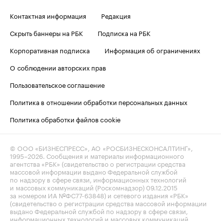
Контактная информация
Редакция
Скрыть баннеры на РБК
Подписка на РБК
Корпоративная подписка
Информация об ограничениях
О соблюдении авторских прав
Пользовательское соглашение
Политика в отношении обработки персональных данных
Политика обработки файлов cookie
© ООО «БИЗНЕСПРЕСС», АО «РОСБИЗНЕСКОНСАЛТИНГ»,
1995–2026
. Сообщения и материалы информационного
агентства «РБК» (свидетельство о регистрации средства
массовой информации выдано Федеральной службой
по надзору в сфере связи, информационных технологий
и массовых коммуникаций (Роскомнадзор) 09.12.2015
за номером ИА №ФС77-63848) и сетевого издания «РБК»
(свидетельство о регистрации средства массовой информации
выдано Федеральной службой по надзору в сфере связи,
информационных технологий и массовых коммуникаций