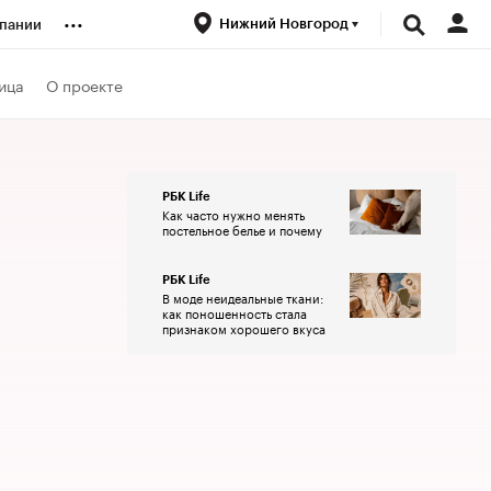
...
Нижний Новгород
пании
ренды
ица
О проекте
луб
РБК Life
Как часто нужно менять
ансы
постельное белье и почему
РБК Life
В моде неидеальные ткани:
как поношенность стала
признаком хорошего вкуса