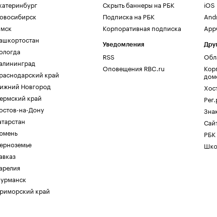
катеринбург
Скрыть баннеры на РБК
iOS
овосибирск
Подписка на РБК
And
мск
Корпоративная подписка
AppG
ашкортостан
Уведомления
Дру
ологда
RSS
Обл
алининград
Оповещения RBC.ru
Кор
раснодарский край
дом
ижний Новгород
Хос
ермский край
Рег
остов-на-Дону
Зна
атарстан
Сайт
юмень
РБК
ерноземье
Шко
авказ
арелия
урманск
риморский край