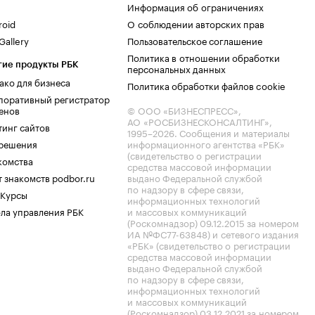
Информация об ограничениях
roid
О соблюдении авторских прав
allery
Пользовательское соглашение
Политика в отношении обработки
гие продукты РБК
персональных данных
ако для бизнеса
Политика обработки файлов cookie
поративный регистратор
енов
© ООО «БИЗНЕСПРЕСС»,
АО «РОСБИЗНЕСКОНСАЛТИНГ»,
тинг сайтов
1995–2026
. Сообщения и материалы
.решения
информационного агентства «РБК»
(свидетельство о регистрации
комства
средства массовой информации
 знакомств podbor.ru
выдано Федеральной службой
по надзору в сфере связи,
 Курсы
информационных технологий
ла управления РБК
и массовых коммуникаций
(Роскомнадзор) 09.12.2015 за номером
ИА №ФС77-63848) и сетевого издания
«РБК» (свидетельство о регистрации
средства массовой информации
выдано Федеральной службой
по надзору в сфере связи,
информационных технологий
и массовых коммуникаций
(Роскомнадзор) 03.12.2021 за номером