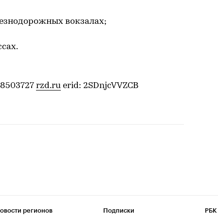
лезнодорожных вокзалах;
сах.
08503727
rzd.ru
erid: 2SDnjcVVZCB
овости регионов
Подписки
РБК