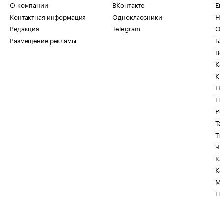
О компании
ВКонтакте
Е
Контактная информация
Одноклассники
Н
Редакция
Telegram
О
Размещение рекламы
Б
В
К
К
Н
П
Р
Т
Т
Ч
К
К
М
П