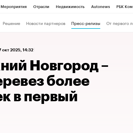
Мероприятия
Отрасли
Недвижимость
Autonews
РБК Ком
а управления РБК
РБК Образование
РБК Курсы
РБК Life
Т
Решение
Новости партнеров
Пресс-релизы
От первого л
Город
Стиль
Крипто
РБК Бизнес-среда
Дискуссионный к
Франшизы
Газета
Спецпроекты СПб
Конференции СПб
7 окт 2025, 14:32
Политика
Экономика
Бизнес
Технологии и медиа
Фин
ний Новгород –
еревез более
к в первый