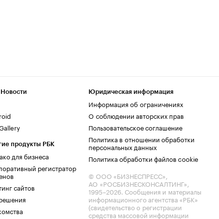
 Новости
Юридическая информация
Информация об ограничениях
roid
О соблюдении авторских прав
allery
Пользовательское соглашение
Политика в отношении обработки
гие продукты РБК
персональных данных
ако для бизнеса
Политика обработки файлов cookie
поративный регистратор
енов
© ООО «БИЗНЕСПРЕСС»,
АО «РОСБИЗНЕСКОНСАЛТИНГ»,
тинг сайтов
1995–2026
. Сообщения и материалы
.решения
информационного агентства «РБК»
(свидетельство о регистрации
комства
средства массовой информации