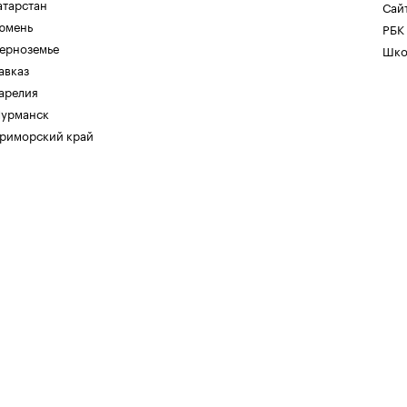
атарстан
Сайт
юмень
РБК
ерноземье
Шко
авказ
арелия
урманск
риморский край