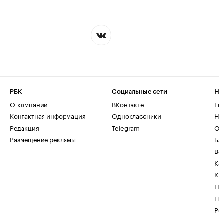
РБК
Социальные сети
Н
О компании
ВКонтакте
Е
Контактная информация
Одноклассники
Н
Редакция
Telegram
О
Размещение рекламы
Б
В
К
К
Н
П
Р