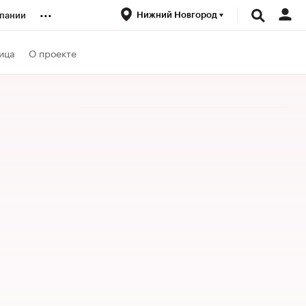
...
Нижний Новгород
пании
ренды
ица
О проекте
луб
ансы