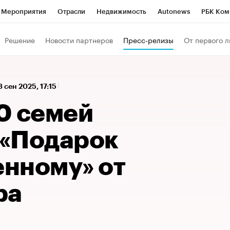
Мероприятия
Отрасли
Недвижимость
Autonews
РБК Ком
а управления РБК
РБК Образование
РБК Курсы
РБК Life
Т
Решение
Новости партнеров
Пресс-релизы
От первого л
Город
Стиль
Крипто
РБК Бизнес-среда
Дискуссионный к
Франшизы
Газета
Спецпроекты СПб
Конференции СПб
3 сен 2025, 17:15
Политика
Экономика
Бизнес
Технологии и медиа
Фин
0 семей
«Подарок
нному» от
ра