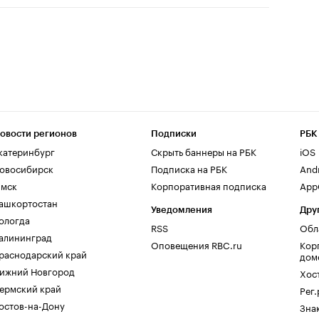
овости регионов
Подписки
РБК
катеринбург
Скрыть баннеры на РБК
iOS
овосибирск
Подписка на РБК
And
мск
Корпоративная подписка
AppG
ашкортостан
Уведомления
Дру
ологда
RSS
Обл
алининград
Оповещения RBC.ru
Кор
раснодарский край
дом
ижний Новгород
Хос
ермский край
Рег
остов-на-Дону
Зна