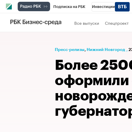
Подписка на РБК
Инвестиции
Телеканал
РБК Вино
Спорт
Школ
Все выпуски
Спецпроект
Визионеры
Национальные проекты
Исследования
Кредитные рейтинги
Пресс-релизы
⁠,
Нижний Новгород
,
2
Спецпроекты
Проверка контрагентов
Более 250
Рынок наличной валюты
оформили 
новорожде
губернато