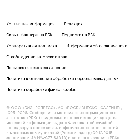
Контактная информация
Редакция
Скрыть баннеры на РБК
Подписка на РБК
Корпоративная подписка
Информация об ограничениях
О соблюдении авторских прав
Пользовательское соглашение
Политика в отношении обработки персональных данных
Политика обработки файлов cookie
© ООО «БИЗНЕСПРЕСС», АО «РОСБИЗНЕСКОНСАЛТИНГ»,
1995–2026
. Сообщения и материалы информационного
агентства «РБК» (свидетельство о регистрации средства
массовой информации выдано Федеральной службой
по надзору в сфере связи, информационных технологий
и массовых коммуникаций (Роскомнадзор) 09.12.2015
за номером ИА №ФС77-63848) и сетевого издания «РБК»