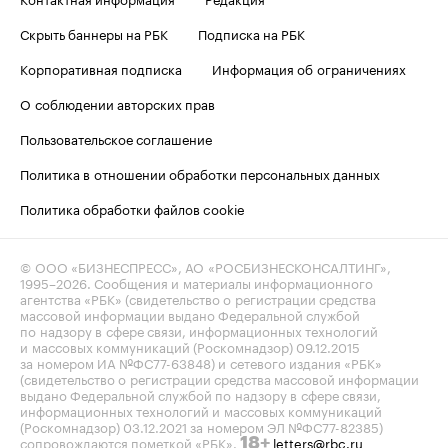
Скрыть баннеры на РБК
Подписка на РБК
Корпоративная подписка
Информация об ограничениях
О соблюдении авторских прав
Пользовательское соглашение
Политика в отношении обработки персональных данных
Политика обработки файлов cookie
© ООО «БИЗНЕСПРЕСС», АО «РОСБИЗНЕСКОНСАЛТИНГ»,
1995–2026
. Сообщения и материалы информационного
агентства «РБК» (свидетельство о регистрации средства
массовой информации выдано Федеральной службой
по надзору в сфере связи, информационных технологий
и массовых коммуникаций (Роскомнадзор) 09.12.2015
за номером ИА №ФС77-63848) и сетевого издания «РБК»
(свидетельство о регистрации средства массовой информации
выдано Федеральной службой по надзору в сфере связи,
информационных технологий и массовых коммуникаций
(Роскомнадзор) 03.12.2021 за номером ЭЛ №ФС77-82385)
сопровождаются пометкой «РБК».
letters@rbc.ru
18+