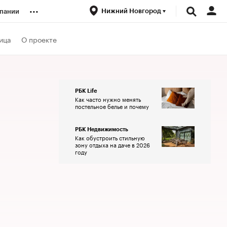
...
Нижний Новгород
пании
ренды
ица
О проекте
луб
РБК Life
Как часто нужно менять
ансы
постельное белье и почему
РБК Недвижимость
Как обустроить стильную
зону отдыха на даче в 2026
году