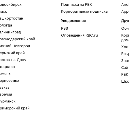
овосибирск
Подписка на РБК
And
мск
Корпоративная подписка
AppG
ашкортостан
Уведомления
Дру
ологда
RSS
Обл
алининград
Оповещения RBC.ru
Кор
раснодарский край
дом
ижний Новгород
Хос
ермский край
Рег
остов-на-Дону
Зна
атарстан
Сайт
юмень
РБК
ерноземье
Шко
авказ
арелия
урманск
риморский край