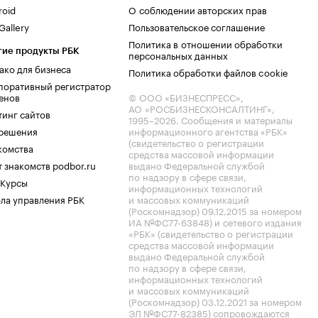
roid
О соблюдении авторских прав
allery
Пользовательское соглашение
Политика в отношении обработки
гие продукты РБК
персональных данных
ако для бизнеса
Политика обработки файлов cookie
поративный регистратор
енов
© ООО «БИЗНЕСПРЕСС»,
АО «РОСБИЗНЕСКОНСАЛТИНГ»,
тинг сайтов
1995–2026
. Сообщения и материалы
.решения
информационного агентства «РБК»
(свидетельство о регистрации
комства
средства массовой информации
 знакомств podbor.ru
выдано Федеральной службой
по надзору в сфере связи,
 Курсы
информационных технологий
ла управления РБК
и массовых коммуникаций
(Роскомнадзор) 09.12.2015 за номером
ИА №ФС77-63848) и сетевого издания
«РБК» (свидетельство о регистрации
средства массовой информации
выдано Федеральной службой
по надзору в сфере связи,
информационных технологий
и массовых коммуникаций
(Роскомнадзор) 03.12.2021 за номером
ЭЛ №ФС77-82385) сопровождаются