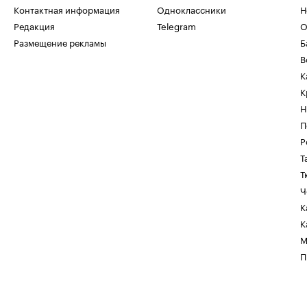
Контактная информация
Одноклассники
Н
Редакция
Telegram
О
Размещение рекламы
Б
В
К
К
Н
П
Р
Т
Т
Ч
К
К
М
П