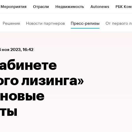
Мероприятия
Отрасли
Недвижимость
Autonews
РБК Ком
а управления РБК
РБК Образование
РБК Курсы
РБК Life
Т
Решение
Новости партнеров
Пресс-релизы
От первого л
Город
Стиль
Крипто
РБК Бизнес-среда
Дискуссионный к
Франшизы
Газета
Спецпроекты СПб
Конференции СПб
6 ноя 2023, 16:42
Политика
Экономика
Бизнес
Технологии и медиа
Фин
кабинете
го лизинга»
 новые
нты