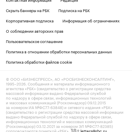
Скрыть баннеры на РБК
Подписка на РБК
Корпоративная подписка
Информация об ограничениях
О соблюдении авторских прав
Пользовательское соглашение
Политика в отношении обработки персональных данных
Политика обработки файлов cookie
© ООО «БИЗНЕСПРЕСС», АО «РОСБИЗНЕСКОНСАЛТИНГ»,
1995–2026
. Сообщения и материалы информационного
агентства «РБК» (свидетельство о регистрации средства
массовой информации выдано Федеральной службой
по надзору в сфере связи, информационных технологий
и массовых коммуникаций (Роскомнадзор) 09.12.2015
за номером ИА №ФС77-63848) и сетевого издания «РБК»
(свидетельство о регистрации средства массовой информации
выдано Федеральной службой по надзору в сфере связи,
информационных технологий и массовых коммуникаций
(Роскомнадзор) 03.12.2021 за номером ЭЛ №ФС77-82385)
сопровождаются пометкой «РБК».
letters@rbc.ru
18+