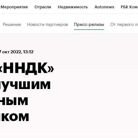
Мероприятия
Отрасли
Недвижимость
Autonews
РБК Ком
а управления РБК
РБК Образование
РБК Курсы
РБК Life
Т
Решение
Новости партнеров
Пресс-релизы
От первого л
Город
Стиль
Крипто
РБК Бизнес-среда
Дискуссионный к
Франшизы
Газета
Спецпроекты СПб
Конференции СПб
7 окт 2022, 13:12
Политика
Экономика
Бизнес
Технологии и медиа
Фин
 «ННДК»
лучшим
ьным
иком