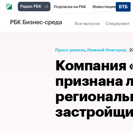
Подписка на РБК
Инвестиции
Телеканал
РБК Вино
Спорт
Школ
Все выпуски
Спецпроект
Визионеры
Национальные проекты
Исследования
Кредитные рейтинги
Пресс-релизы
⁠,
Нижний Новгород
,
2
Спецпроекты
Проверка контрагентов
Компания
Рынок наличной валюты
признана 
регионал
застройщ