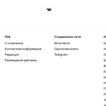
РБК
Социальные сети
Н
О компании
ВКонтакте
Е
Контактная информация
Одноклассники
Н
Редакция
Telegram
О
Размещение рекламы
Б
В
К
К
Н
П
Р
Т
Т