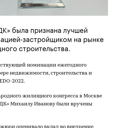
ДК» была признана лучшей
зацией-застройщиком на рынке
ного строительства.
етствующей номинации ежегодного
фере недвижимости, строительства и
EDO-2022.
ародного жилищного конгресса в Москве
НДК» Михаилу Иванову были вручены
 жюри оценивало вклад во внедрение