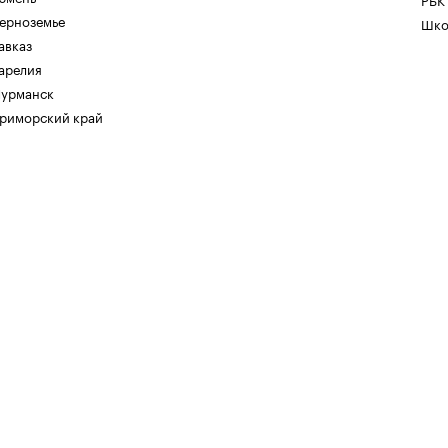
ерноземье
Шко
авказ
арелия
урманск
риморский край