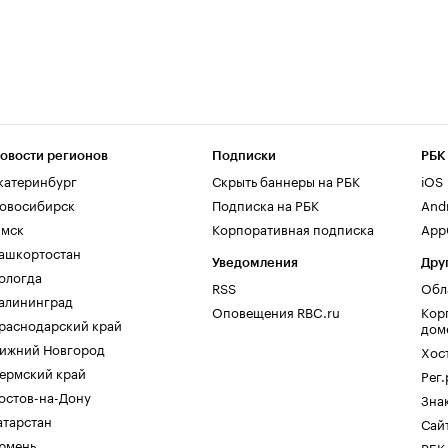
овости регионов
Подписки
РБК
катеринбург
Скрыть баннеры на РБК
iOS
овосибирск
Подписка на РБК
And
мск
Корпоративная подписка
AppG
ашкортостан
Уведомления
Дру
ологда
RSS
Обл
алининград
Оповещения RBC.ru
Кор
раснодарский край
дом
ижний Новгород
Хос
ермский край
Рег
остов-на-Дону
Зна
атарстан
Сайт
юмень
РБК