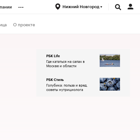
...
Нижний Новгород
пании
ренды
ица
О проекте
луб
РБК Life
Где кататься на сапах в
ансы
Москве и области
РБК Стиль
Голубика: польза и вред,
советы нутрициолога