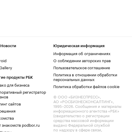
 Новости
Юридическая информация
Информация об ограничениях
roid
О соблюдении авторских прав
allery
Пользовательское соглашение
Политика в отношении обработки
гие продукты РБК
персональных данных
ако для бизнеса
Политика обработки файлов cookie
поративный регистратор
енов
© ООО «БИЗНЕСПРЕСС»,
АО «РОСБИЗНЕСКОНСАЛТИНГ»,
тинг сайтов
1995–2026
. Сообщения и материалы
.решения
информационного агентства «РБК»
(свидетельство о регистрации
комства
средства массовой информации
 знакомств podbor.ru
выдано Федеральной службой
по надзору в сфере связи,
 Курсы