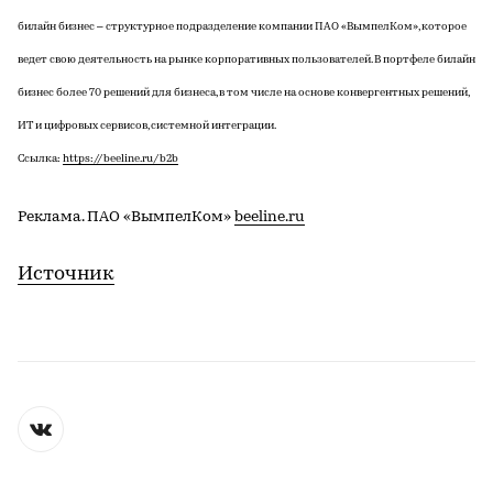
билайн бизнес – структурное подразделение компании ПАО «ВымпелКом», которое
ведет свою деятельность на рынке корпоративных пользователей. В портфеле билайн
бизнес более 70 решений для бизнеса, в том числе на основе конвергентных решений,
ИТ и цифровых сервисов, системной интеграции.
Ссылка:
https://beeline.ru/b2b
Реклама. ПАО «ВымпелКом»
beeline.ru
Источник