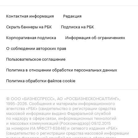
Контактная информация
Редакция
Скрыть баннеры на РБК
Подписка на РБК
Корпоративная подписка
Информация об ограничениях
О соблюдении авторских прав
Пользовательское соглашение
Политика в отношении обработки персональных данных
Политика обработки файлов cookie
© ООО «БИЗНЕСПРЕСС», АО «РОСБИЗНЕСКОНСАЛТИНГ»,
1995–2026
. Сообщения и материалы информационного
агентства «РБК» (свидетельство о регистрации средства
массовой информации выдано Федеральной службой
по надзору в сфере связи, информационных технологий
и массовых коммуникаций (Роскомнадзор) 09.12.2015
за номером ИА №ФС77-63848) и сетевого издания «РБК»
(свидетельство о регистрации средства массовой информации
выдано Федеральной службой по надзору в сфере связи,