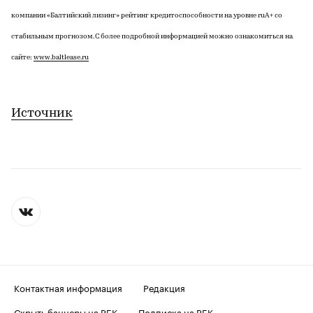
компании «Балтийский лизинг» рейтинг кредитоспособности на уровне ruA+ со
стабильным прогнозом. С более подробной информацией можно ознакомиться на
сайте:
www.baltlease.ru
Источник
Контактная информация
Редакция
Скрыть баннеры на РБК
Подписка на РБК