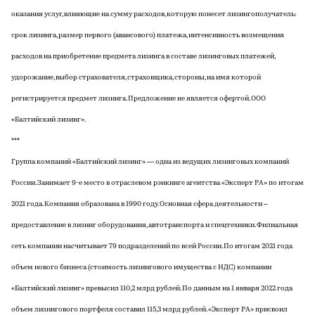
оказания услуг, влияющие на сумму расходов, которую понесет лизингополучатель:
срок лизинга, размер первого (авансового) платежа, интенсивность возмещения
расходов на приобретение предмета лизинга в составе лизинговых платежей,
удорожание, выбор страхователя, страховщика, стороны, на имя которой
регистрируется предмет лизинга. Предложение не является офертой. ООО
«Балтийский лизинг».
***
Группа компаний «Балтийский лизинг» — одна из ведущих лизинговых компаний
России. Занимает 9-е место в отраслевом рэнкинге агентства «Эксперт РА» по итогам
2021 года. Компания образована в 1990 году. Основная сфера деятельности –
предоставление в лизинг оборудования, автотранспорта и спецтехники. Филиальная
сеть компании насчитывает 79 подразделений по всей России. По итогам 2021 года
объем нового бизнеса (стоимость лизингового имущества с НДС) компании
«Балтийский лизинг» превысил 110,2 млрд рублей. По данным на 1 января 2022 года
объем лизингового портфеля составил 115,3 млрд рублей. «Эксперт РА» присвоил